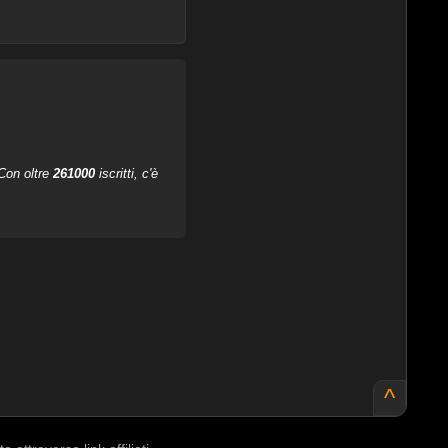
 Con oltre
261000
iscritti, c'è
^