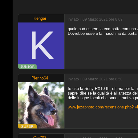
Kengai
inviato il 09 Marzo 2021 ore 8:09
quale può essere la compatta con uno 
Dovrebbe essere la macchina da portarsi i
Pierino64
inviato il 09 Marzo 2021 ore 8:50
Io uso la Sony RX10 III, ottima per la n
saprei dire se la qualità è all'altezza d
delle lunghe focali che sono il motivo p
www.juzaphoto.com/recensione.php?l=i
Om707