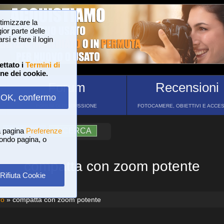
ttimizzare la
or parte delle
si e fare il login
ettato i
Termini di
one dei cookie.
Forum
Recensioni
OK, confermo
FORUM DI DISCUSSIONE
FOTOCAMERE, OBIETTIVI E ACCE
a pagina
?
AIUTO
Preferenze
RICERCA
 fondo pagina, o
compatta con zoom potente
Rifiuta Cookie
ro
» compatta con zoom potente