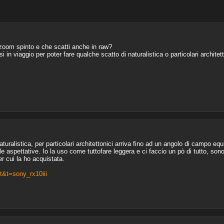
zoom spinto e che scatti anche in raw?
n viaggio per poter fare qualche scatto di naturalistica o particolari architett
aturalistica, per particolari architettonici arriva fino ad un angolo di campo eq
elle aspettative. Io la uso come tuttofare leggera e ci faccio un pò di tutto, so
er cui la ho acquistata.
t&t=sony_rx10iii