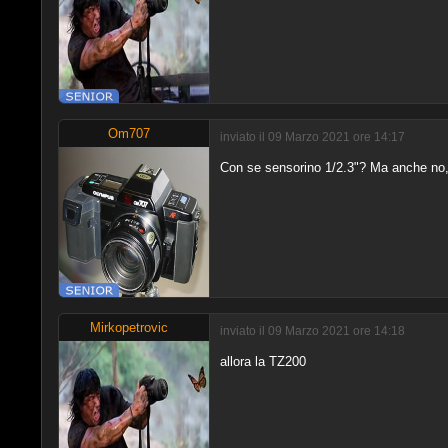
Om707
inviato il 09 Marzo 2021 ore 14:17
Con se sensorino 1/2.3"? Ma anche no,
Mirkopetrovic
inviato il 09 Marzo 2021 ore 14:18
allora la TZ200