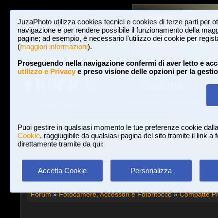
JuzaPhoto utilizza cookies tecnici e cookies di terze parti per o
navigazione e per rendere possibile il funzionamento della maggi
pagine; ad esempio, è necessario l'utilizzo dei cookie per registar
(
maggiori informazioni
).
Proseguendo nella navigazione confermi di aver letto e acc
utilizzo e Privacy
e preso visione delle opzioni per la gesti
Gallerie
3,023,242 FOTO E 16 GALLERIE
HOME E NEWS
Iscriviti a JuzaPhoto!
A
A
Login
Puoi gestire in qualsiasi momento le tue preferenze cookie dall
Cookie
, raggiugibile da qualsiasi pagina del sito tramite il link a
direttamente tramite da qui:
Accetta Cookie
Personalizza
Forum
»
Fotocamere, Accessori e Fotoritocco
»
Compatte P