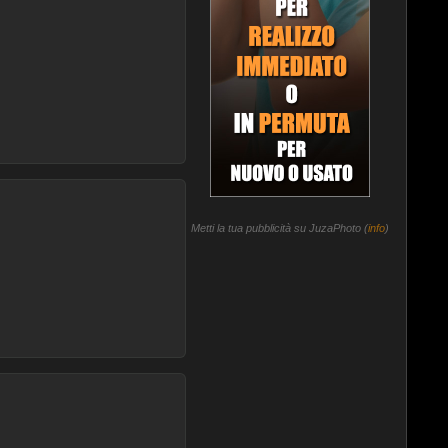
Metti la tua pubblicità su JuzaPhoto (
info
)