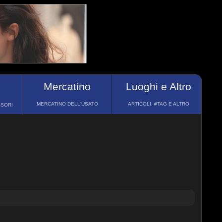
Mercatino
Luoghi e Altro
MERCATINO DELL'USATO
ARTICOLI, #TAG E ALTRO
SSORI