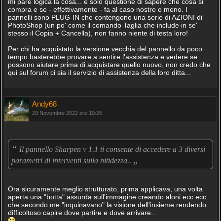
mi pare logica la cosa... è solo questione di sapere che cosa si
compra e se - effettivamente - fa al caso nostro o meno. I
pannelli sono PLUG-IN che contengono una serie di AZIONI di
PhotoShop (un po' come il comando Taglia che include in se'
stesso il Copia + Cancella), non fanno niente di testa loro!
Per chi ha acquistato la versione vecchia del pannello da poco
tempo basterebbe provare a sentire l'assistenza e vedere se
possono aiutare prima di acquistare quello nuovo, non credo che
qui sul forum ci sia il servizio di assistenza della loro ditta...
Andy68
29 Novembre 2022 ore 19:25
“
Il pannello Sharpen v 1.1 ti consente di accedere a 3 diversi
„
parametri di interventi sulla nitidezza..
Ora sicuramente meglio strutturato, prima applicava, una volta
aperta una "botta" assurda sull'immagine creando aloni ecc.ecc.
che secondo me "inquinavano" la visione dell'insieme rendendo
difficoltoso capire dove partire e dove arrivare..