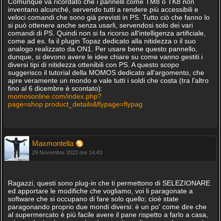
Comunque va ricordato che i pannelli come TM8 o TK8 non
inventano alcunché, servendo tutti a rendere più accessibili e
veloci comandi che sono già previsti in PS. Tutto ciò che fanno lo
si può ottenere anche senza usarli, servendosi solo dei vari
comandi di PS. Quindi non si fa ricorso all'intelligenza artificiale,
come ad es. fa il plugin Topaz dedicato alla nitidezza o il suo
analogo realizzato da ON1. Per usare bene questo pannello,
dunque, si devono avere le idee chiare su come vanno gestiti i
diversi tipi di nitidezza ottenibili con PS. A questo scopo
suggerisco il tutorial della MOMOS dedicato all'argomento, che
apre veramente un mondo e vale tutti i soldi che costa (tra l'altro
fino al 6 dicembre è scontato):
momosonline.com/index.php?
page=shop.product_details&flypage=flypag
Maxmontella
29 Novembre 2022 ore 14:43
Ragazzi, questi sono plug-in che ti permettono di SELEZIONARE
ed apportare le modifiche che vogliamo, voi li paragonate a
software che si occupano di fare solo quello; cioè state
paragonando proprio due mondi diversi: è un po' come dire che
al supermercato è più facile avere il pane rispetto a farlo a casa,