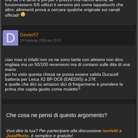
funzionassero 5/6 utilizzi ti servono più come tappabuchi che
altro; altrimenti prova a cercare qualche originale sui canali
ufficiali!
Dexter57
25 Febbraio 2026 ore 15:57
ciao max si infatti non ce ne sono tante con almeno non dico
migliaia ma un 50/100 recensioni ma di contano sulle dita di una
mano
poi ho visto questa chissà se possa essere valida Duracell
batteria per Leica X2 BP-DC8 (EAEDX5) a 27€
e quelle che dici su amazon dici di fregarmene e prendere la
prima che capita giusto come muletto?
Che cosa ne pensi di questo argomento?
Vuoi dire la tua? Per partecipare alla discussione
iscriviti a
JuzaPhoto
, è semplice e gratuito!