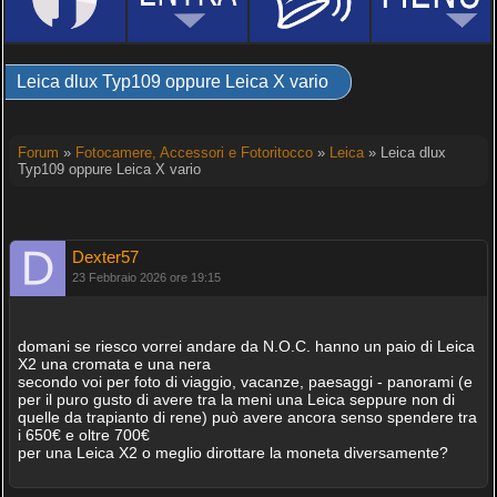
Leica dlux Typ109 oppure Leica X vario
Forum
»
Fotocamere, Accessori e Fotoritocco
»
Leica
» Leica dlux
Typ109 oppure Leica X vario
Dexter57
23 Febbraio 2026 ore 19:15
domani se riesco vorrei andare da N.O.C. hanno un paio di Leica
X2 una cromata e una nera
secondo voi per foto di viaggio, vacanze, paesaggi - panorami (e
per il puro gusto di avere tra la meni una Leica seppure non di
quelle da trapianto di rene) può avere ancora senso spendere tra
i 650€ e oltre 700€
per una Leica X2 o meglio dirottare la moneta diversamente?