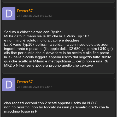
Dexter57
24 Febbraio 2026 ore 11:53
Seduto a chiacchierare con Ryuichi
Mi ha dato in mano sia la X2 che la X Vario Typ 107
e non mi ci è voluto molto a capire e decidere..
La X Vario Typ107 bellissima solida ma con il suo obiettivo zoom
ingombrante e pesante (il doppio della X2 680 gr. contro i 340 gr.)
alla fine per quello che ci devo fare io ho scelto e alla fine preso
la X2 bella piccola leggera appena uscito dal negozio fatto subito
qualche scatto in Milano e metropolitana ... certo non è una R6
MK2 o Nikon serie Zxx era proprio quello che cercavo
Dexter57
24 Febbraio 2026 ore 13:47
ciao ragazzi eccomi con 2 scatti appena uscito da N.O.C.
non ho resistito, non ho toccato nessun parametro credo cha la
macchina fosse in P