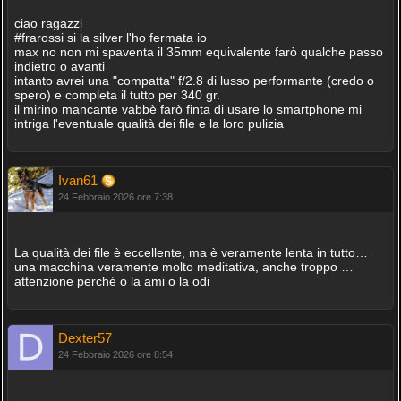
ciao ragazzi
#frarossi si la silver l'ho fermata io
max no non mi spaventa il 35mm equivalente farò qualche passo
indietro o avanti
intanto avrei una "compatta" f/2.8 di lusso performante (credo o
spero) e completa il tutto per 340 gr.
il mirino mancante vabbè farò finta di usare lo smartphone mi
intriga l'eventuale qualità dei file e la loro pulizia
Ivan61
24 Febbraio 2026 ore 7:38
La qualità dei file è eccellente, ma è veramente lenta in tutto…
una macchina veramente molto meditativa, anche troppo …
attenzione perché o la ami o la odi
Dexter57
24 Febbraio 2026 ore 8:54