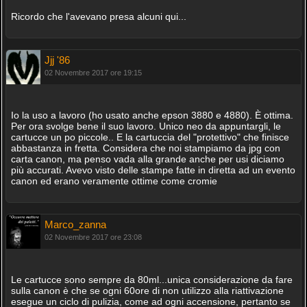
Ricordo che l'avevano presa alcuni qui...
Jjj '86
02 Novembre 2017 ore 19:15
Io la uso a lavoro (ho usato anche epson 3880 e 4880). È ottima.
Per ora svolge bene il suo lavoro. Unico neo da appuntargli, le
cartucce un po piccole.. E la cartuccia del "protettivo" che finisce
abbastanza in fretta. Considera che noi stampiamo da jpg con
carta canon, ma penso vada alla grande anche per usi diciamo
più accurati. Avevo visto delle stampe fatte in diretta ad un evento
canon ed erano veramente ottime come cromie
Marco_zanna
02 Novembre 2017 ore 23:08
Le cartucce sono sempre da 80ml...unica considerazione da fare
sulla canon è che se ogni 60ore di non utilizzo alla riattivazione
esegue un ciclo di pulizia, come ad ogni accensione, pertanto se