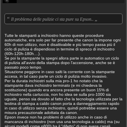
“
„
Il problema delle pulizie ci sta pure su Epson..
Tutte le stampanti a inchiostro hanno queste procedure
automatiche, era solo per far presente che canon la impone ogni
60h di non utilizzo, non è disattivabile e più tempo passa più il
ciclo di pulizia è dispendioso in termine di spreco di inchiostro
(60h-120h-180h....).
Se poi la stampante la spegni allora parte in automatico un ciclo
di pulizia all'avvio della stampa dopo l'accensione, anche se è
passato poco tempo.
Situazione peggiore in caso salti la corrente con la stampante
accesa, in tal caso parte un ciclo di pulizia molto invasivo.
Per la durata inchiostri sulla mia pro-1 ho notato che la
stampante dava inchiostro terminato (e mi chiedeva la
sostituzione) quando era ancora presente un buon 15% di
inchiostro nella cartuccia, non ho idea se sulla pro-1000 sia
uguale, penso sia dovuto al fatto che la tecnologia utilizzata per la
testina di stampa a caldo canon porta a danneggiamento rapido
in caso di utilizzo senza inchiostro, quindi potrebbe essere una
misura precauzionale adottata da canon.
Epson invece non ha problemi di utilizzo anche in caso di
mancanza di inchiostro (non usa una tecnologia a caldo) ma (su
alcuni modelli come p800) ha il "difetto" di non avere canali