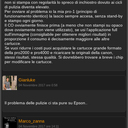
non si stampa con regolarità lo spreco di inchiostro dovuto ai cicli
di pulizia diventa elevato.
Per ovviare al problema io la mia pro-1 (principio di
funzionamento identico) la lascio sempre accesa, senza stand-by
e stampo ogni giorno.
Il CO ovviamente finisce prima (a meno che non stampi su opaco
dove ovviamente non viene utilizzato), se usi l'applicazione full
sull'immagine (consigliabile per ottenere migliori risultati) in
proporzione il consumo è decisamente maggiore alle altre
cartucce.
Se vuoi ridurre i costi puoi acquistare le cartucce grande formato
della pro2000 e pro4000 e ricaricare le originali della canon,
stessi risultati, stessa qualità. Si dovrebbero trovare a breve i chip
per modificare le cartucce.
Gianluke
04 Novembre 2017 ore 0:58
Il problema delle pulizie ci sta pure su Epson..
Marco_zanna
04 Novembre 2017 ore 14:11