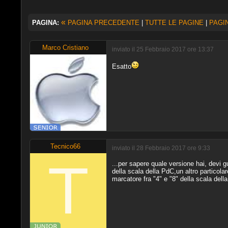
«
PAGINA:
PAGINA PRECEDENTE
|
TUTTE LE PAGINE
|
PAGI
Marco Cristiano
inviato il 25 Febbraio 2017 ore 13:37
Esatto
Tecnico66
inviato il 28 Febbraio 2017 ore 9:33
...per sapere quale versione hai, devi gua
della scala della PdC,un altro particolar
marcatore fra "4" e "8" della scala dell