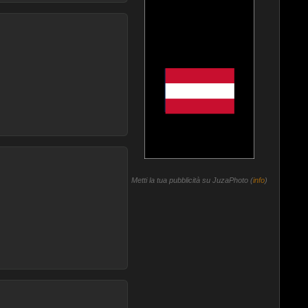
Metti la tua pubblicità su JuzaPhoto (
info
)