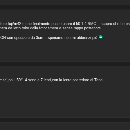
atore fuji/m42 e che finalmente posso usare il 50 1.4 SMC ...scopro che ho pro
era da letto tolto dalla fotocamera e senza tappo posteriore...
KON con spessore da 3cm....speriamo non mi abbronzi più
ar",poi i 50/1.4 sono a 7 lenti,con la lente posteriore al Torio..