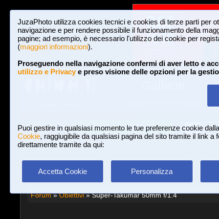
JuzaPhoto utilizza cookies tecnici e cookies di terze parti per o
navigazione e per rendere possibile il funzionamento della maggi
pagine; ad esempio, è necessario l'utilizzo dei cookie per registar
(
maggiori informazioni
).
Proseguendo nella navigazione confermi di aver letto e acc
utilizzo e Privacy
e preso visione delle opzioni per la gesti
Gallerie
3,023,340 FOTO E 16 GALLERIE
HOME E NEWS
Iscriviti a JuzaPhoto!
A
A
Login
Puoi gestire in qualsiasi momento le tue preferenze cookie dall
Cookie
, raggiugibile da qualsiasi pagina del sito tramite il link a
direttamente tramite da qui:
Accetta Cookie
Personalizza
Forum
»
Obiettivi
» Super-Takumar 50mm f/1.4