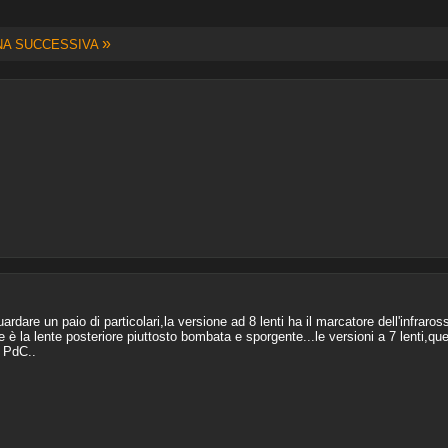
»
NA SUCCESSIVA
rdare un paio di particolari,la versione ad 8 lenti ha il marcatore dell'infraross
e è la lente posteriore piuttosto bombata e sporgente...le versioni a 7 lenti,que
a PdC..