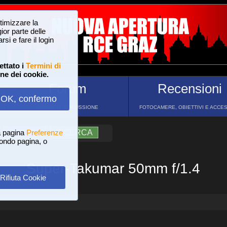
ttimizzare la
or parte delle
si e fare il login
ettato i
Termini di
one dei cookie.
Forum
Recensioni
OK, confermo
FORUM DI DISCUSSIONE
FOTOCAMERE, OBIETTIVI E ACCE
a pagina
?
AIUTO
Preferenze
RICERCA
 fondo pagina, o
Super-Takumar 50mm f/1.4
Rifiuta Cookie