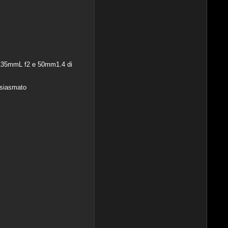
EF 135mmL f2 e 50mm1.4 di
usiasmato