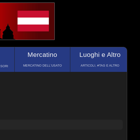
Mercatino
Luoghi e Altro
MERCATINO DELL'USATO
ARTICOLI, #TAG E ALTRO
SSORI