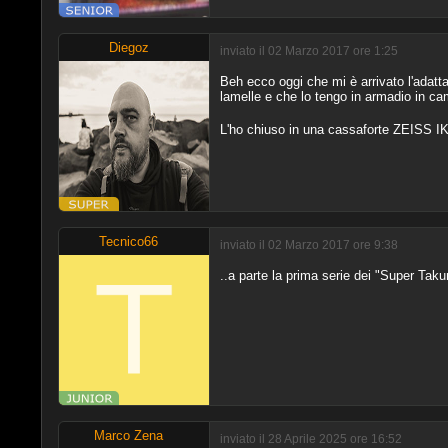
Diegoz
inviato il 02 Marzo 2017 ore 1:25
Beh ecco oggi che mi è arrivato l'adatt
lamelle e che lo tengo in armadio in cam
L'ho chiuso in una cassaforte ZEISS I
Tecnico66
inviato il 02 Marzo 2017 ore 9:38
..a parte la prima serie dei "Super Takum
Marco Zena
inviato il 28 Aprile 2025 ore 16:52