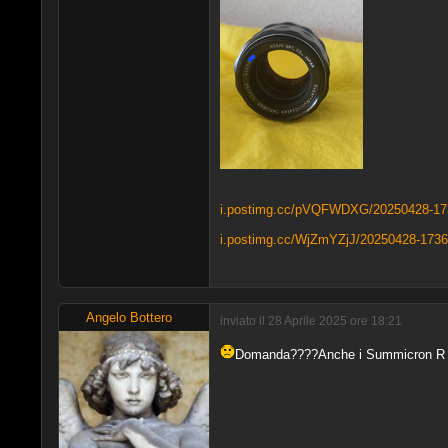
i.postimg.cc/pVQFWDXG/20250428-17
i.postimg.cc/WjZmYZjJ/20250428-1736
Angelo Bottero
inviato il 28 Aprile 2025 ore 18:21
Domanda????Anche i Summicron R sono