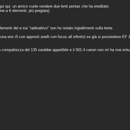
gui qui. un amico vuole vendere due lenti pentax che ha ereditato.
e a 6 elementi, più pregiata)
ementi del e sia "radioattivo" non ho notato ingiallimenti sulla lente.
 una eos r5 con appositi anelli con focus all infinito) se già si possiedono 
 la compattezza del 135 sarebbe appetibile e il 501.4 canon non mi ha mai ent