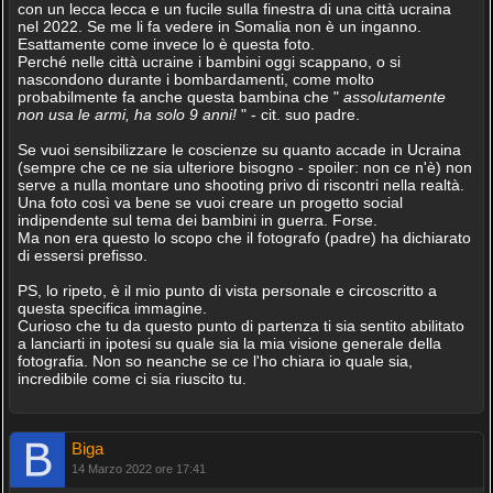
con un lecca lecca e un fucile sulla finestra di una città ucraina
nel 2022. Se me li fa vedere in Somalia non è un inganno.
Esattamente come invece lo è questa foto.
Perché nelle città ucraine i bambini oggi scappano, o si
nascondono durante i bombardamenti, come molto
probabilmente fa anche questa bambina che "
assolutamente
non usa le armi, ha solo 9 anni!
" - cit. suo padre.
Se vuoi sensibilizzare le coscienze su quanto accade in Ucraina
(sempre che ce ne sia ulteriore bisogno - spoiler: non ce n'è) non
serve a nulla montare uno shooting privo di riscontri nella realtà.
Una foto così va bene se vuoi creare un progetto social
indipendente sul tema dei bambini in guerra. Forse.
Ma non era questo lo scopo che il fotografo (padre) ha dichiarato
di essersi prefisso.
PS, lo ripeto, è il mio punto di vista personale e circoscritto a
questa specifica immagine.
Curioso che tu da questo punto di partenza ti sia sentito abilitato
a lanciarti in ipotesi su quale sia la mia visione generale della
fotografia. Non so neanche se ce l'ho chiara io quale sia,
incredibile come ci sia riuscito tu.
Biga
14 Marzo 2022 ore 17:41