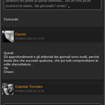
Mettetevi nei panni di quella bambina... Ha un vero fucile
„
(scarico) in mano.. Sta giocando? recita?
Concordo.
Daunio
14 Marzo 2022 ore 17:26
Quindi
Gli approfondimenti e gli editoriali dei giornali sono inutili, perché
basta dire che succede qualcosa, che poi tutti comprendiamo le
mille sfaccettature...
Ok
Chiaro
Gabriele Trombini
14 Marzo 2022 ore 17:28