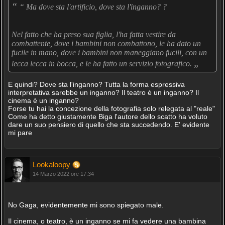
“
“ Ma dove sta l'artificio, dove sta l'inganno? ?
Nel fatto che ha preso sua figlia, l'ha fatta vestire da
combattente, dove i bambini non combattono, le ha dato un
fucile in mano, dove i bambini non maneggiano fucili, con un
„
lecca lecca in bocca, e le ha fatto un servizio fotografico.
E quindi? Dove sta l'inganno? Tutta la forma espressiva
interpretativa sarebbe un inganno? Il teatro è un inganno? Il
cinema è un inganno?
Forse tu hai la concezione della fotografia solo relegata al "reale"
Come ha detto giustamente Biga l'autore dello scatto ha voluto
dare un suo pensiero di quello che sta succedendo. E' evidente
mi pare
Lookaloopy
14 Marzo 2022 ore 17:34
No Gaga, evidentemente mi sono spiegato male.
Il cinema, o teatro, è un inganno se mi fa vedere una bambina