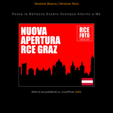
Versione Bianca
|
Versione Nera
Possa la Bellezza Essere Ovunque Attorno a Me
Metti la tua pubblicità su JuzaPhoto (
info
)