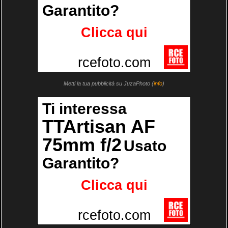
Metti la tua pubblicità su JuzaPhoto (
info
)