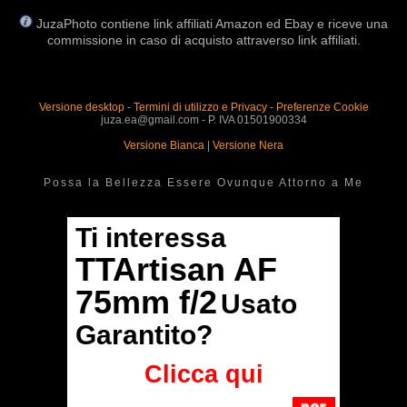
JuzaPhoto contiene link affiliati Amazon ed Ebay e riceve una
commissione in caso di acquisto attraverso link affiliati.
Versione desktop
-
Termini di utilizzo e Privacy
-
Preferenze Cookie
juza.ea@gmail.com - P. IVA 01501900334
Versione Bianca
|
Versione Nera
Possa la Bellezza Essere Ovunque Attorno a Me