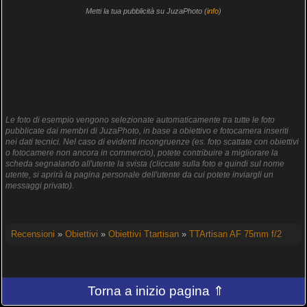
Metti la tua pubblicità su JuzaPhoto (
info
)
Le foto di esempio vengono selezionate automaticamente tra tutte le foto
pubblicate dai membri di JuzaPhoto, in base a obiettivo e fotocamera inseriti
nei dati tecnici. Nel caso di evidenti incongruenze (es. foto scattate con obiettivi
o fotocamere non ancora in commercio), potete contribuire a migliorare la
scheda segnalando all'utente la svista (cliccate sulla foto e quindi sul nome
utente, si aprirà la pagina personale dell'utente da cui potete inviargli un
messaggi privato).
Recensioni
»
Obiettivi
»
Obiettivi Ttartisan
»
TTArtisan AF 75mm f/2
Torna a inizio pagina ⇑