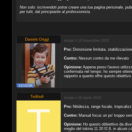
Non solo: iscrivendoti potrai creare una tua pagina personale, pubb
per tutti, dal principiante al professionista.
Daniele Origgi
inviato il 10 Novembre 2023
Pro:
Distorsione limitata, stabilizzazion
Contro:
Nessun contro da me rilevato
Opinione:
Appena preso l'avevo utilizza
confermata nel tempo: ho sempre ottenut
rapporto a quanto offre questo obiettivo
Teditedi
inviato il 26 Aprile 2022
Pro:
Nitidezza, range focale, tropicalizz
Contro:
Manual focus un po' troppo sen
Opinione:
Ho questo obbiettivo da diver
meglio del tokina 11 20 f2.8, in alcuni c