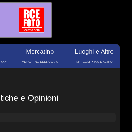
Mercatino
Luoghi e Altro
MERCATINO DELL'USATO
ARTICOLI, #TAG E ALTRO
SSORI
tiche e Opinioni