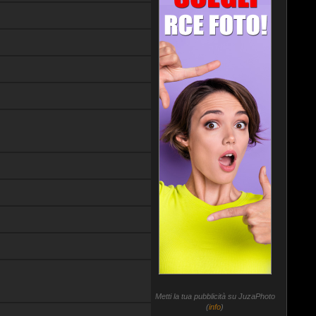
Metti la tua pubblicità su JuzaPhoto
(
info
)