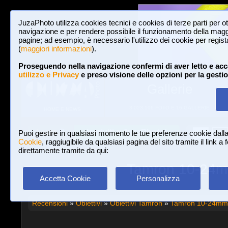
JuzaPhoto utilizza cookies tecnici e cookies di terze parti per o
navigazione e per rendere possibile il funzionamento della maggi
pagine; ad esempio, è necessario l'utilizzo dei cookie per registar
(
maggiori informazioni
).
Proseguendo nella navigazione confermi di aver letto e acc
utilizzo e Privacy
e preso visione delle opzioni per la gesti
Gallerie
3,023,106 FOTO E 16 GALLERIE
HOME E NEWS
Iscriviti a JuzaPhoto!
A
A
Login
Puoi gestire in qualsiasi momento le tue preferenze cookie dall
Cookie
, raggiugibile da qualsiasi pagina del sito tramite il link a
direttamente tramite da qui:
Tamron 10-24mm 
Accetta Cookie
Personalizza
Recensioni
»
Obiettivi
»
Obiettivi Tamron
»
Tamron 10-24mm f