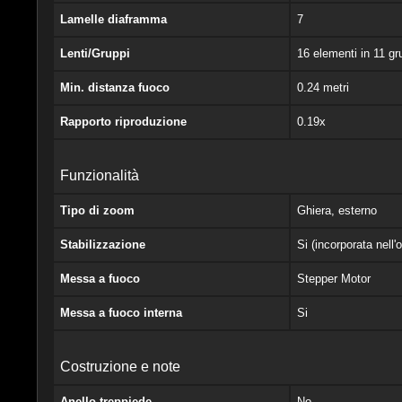
Lamelle diaframma
7
Lenti/Gruppi
16 elementi in 11 gr
Min. distanza fuoco
0.24 metri
Rapporto riproduzione
0.19x
Funzionalità
Tipo di zoom
Ghiera, esterno
Stabilizzazione
Si (incorporata nell'o
Messa a fuoco
Stepper Motor
Messa a fuoco interna
Si
Costruzione e note
Anello treppiede
No