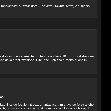
le funzionalità di JuzaPhoto. Con oltre
261000
iscritti, c'è spazio
er la distorsione veramente contenuta anche a 10mm. Soddisfazione
 della stabilizzazione. Direi che il prezzo è molto buono in
ema.
ato il range focale, nitidezza fantastica a mio avviso forse anche
tenti, ho risolto con un laccio di gomma che blocca la ghiera, di