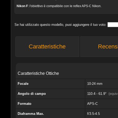
Nikon F
: l'obiettivo è compatibile con le reflex APS-C Nikon.
Se hai utilizzato questo modello, puoi aggiungere il tuo voto:
Caratteristiche
Recens
Caratteristiche Ottiche
Focale
10-24 mm
Angolo di campo
110.4 - 61.9°
(equi
Formato
APS-C
Diaframma Max.
f/3.5-4.5