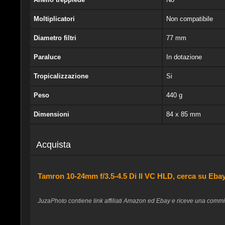
Moltiplicatori
Non compatibile
Diametro filtri
77 mm
Paraluce
In dotazione
Tropicalizzazione
Si
Peso
440 g
Dimensioni
84 x 85 mm
Acquista
Tamron 10-24mm f/3.5-4.5 Di II VC HLD, cerca su Ebay
JuzaPhoto contiene link affiliati Amazon ed Ebay e riceve una commissi