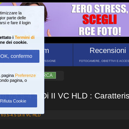
ttimizzare la
or parte delle
si e fare il login
ettato i
Termini di
one dei cookie.
Forum
Recensioni
OK, confermo
FORUM DI DISCUSSIONE
FOTOCAMERE, OBIETTIVI E ACCE
a pagina
?
AIUTO
Preferenze
RICERCA
 fondo pagina, o
f/3.5-4.5 Di II VC HLD : Caratteris
Rifiuta Cookie
/3.5-4.5 Di II VC HLD