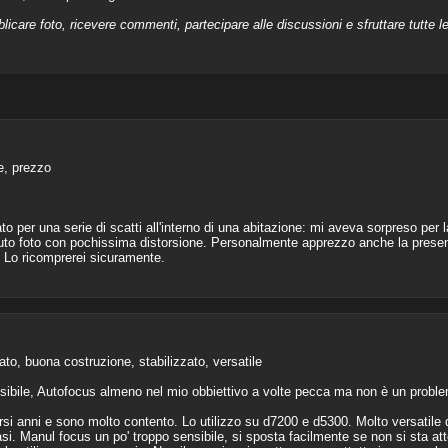
licare foto, ricevere commenti, partecipare alle discussioni e sfruttare tutte 
e, prezzo
to per una serie di scatti all'interno di una abitazione: mi aveva sorpreso p
o foto con pochissima distorsione. Personalmente apprezzo anche la presenza
. Lo ricomprerei sicuramente.
ato, buona costruzione, stabilizzato, versatile
sibile, Autofocus almeno nel mio obbiettivo a volte pecca ma non è un probl
si anni e sono molto contento. Lo utilizzo su d7200 e d5300. Molto versatile d
asi. Manul focus un po' troppo sensibile, si sposta facilmente se non si sta at