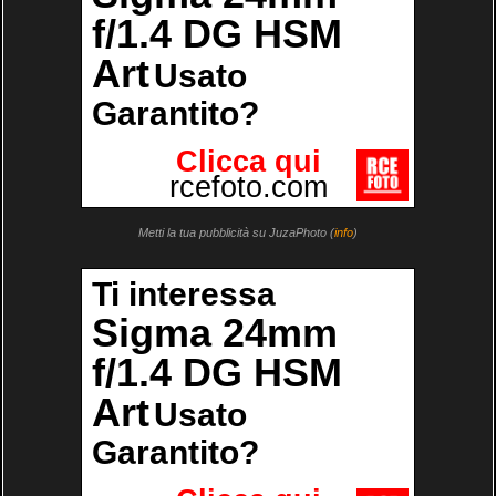
Metti la tua pubblicità su JuzaPhoto (
info
)