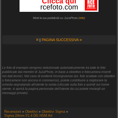
Metti la tua pubblicità su JuzaPhoto (
info
)
≡
»
|
PAGINA SUCCESSIVA
Le foto di esempio vengono selezionate automaticamente tra tutte le foto
pubblicate dai membri di JuzaPhoto, in base a obiettivo e fotocamera inseriti
nei dati tecnici. Nel caso di evidenti incongruenze (es. foto scattate con obiettivi
o fotocamere non ancora in commercio), potete contribuire a migliorare la
scheda segnalando all'utente la svista (cliccate sulla foto e quindi sul nome
utente, si aprirà la pagina personale dell'utente da cui potete inviargli un
messaggi privato).
Recensioni
»
Obiettivi
»
Obiettivi Sigma
»
Sigma 24mm f/1.4 DG HSM Art