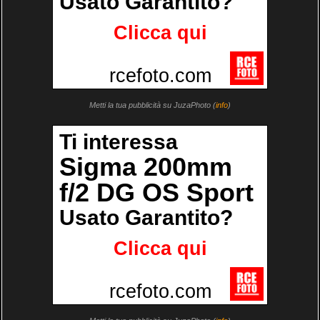
Metti la tua pubblicità su JuzaPhoto (
info
)