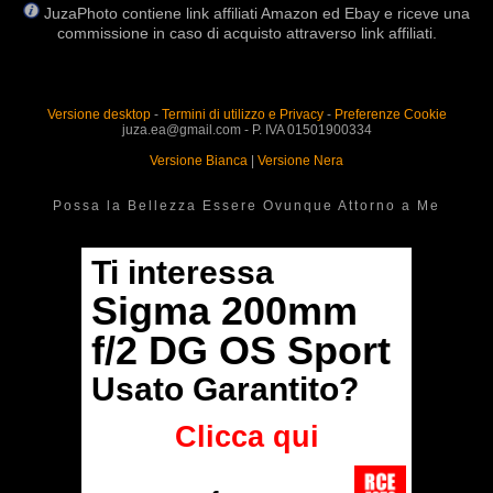
JuzaPhoto contiene link affiliati Amazon ed Ebay e riceve una
commissione in caso di acquisto attraverso link affiliati.
Versione desktop
-
Termini di utilizzo e Privacy
-
Preferenze Cookie
juza.ea@gmail.com - P. IVA 01501900334
Versione Bianca
|
Versione Nera
Possa la Bellezza Essere Ovunque Attorno a Me