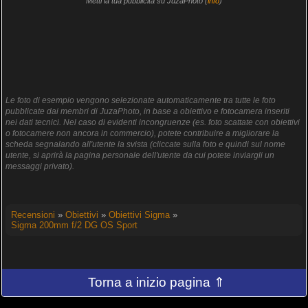
Metti la tua pubblicità su JuzaPhoto (
info
)
Le foto di esempio vengono selezionate automaticamente tra tutte le foto
pubblicate dai membri di JuzaPhoto, in base a obiettivo e fotocamera inseriti
nei dati tecnici. Nel caso di evidenti incongruenze (es. foto scattate con obiettivi
o fotocamere non ancora in commercio), potete contribuire a migliorare la
scheda segnalando all'utente la svista (cliccate sulla foto e quindi sul nome
utente, si aprirà la pagina personale dell'utente da cui potete inviargli un
messaggi privato).
Recensioni
»
Obiettivi
»
Obiettivi Sigma
»
Sigma 200mm f/2 DG OS Sport
Torna a inizio pagina ⇑