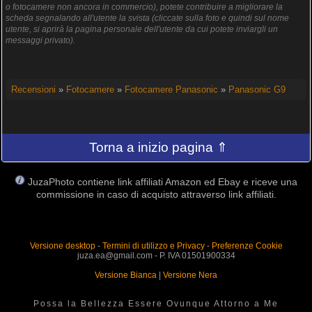
o fotocamere non ancora in commercio), potete contribuire a migliorare la
scheda segnalando all'utente la svista (cliccate sulla foto e quindi sul nome
utente, si aprirà la pagina personale dell'utente da cui potete inviargli un
messaggi privato).
Recensioni
»
Fotocamere
»
Fotocamere Panasonic
»
Panasonic G9
Torna a inizio pagina ⇑
JuzaPhoto contiene link affiliati Amazon ed Ebay e riceve una
commissione in caso di acquisto attraverso link affiliati.
Versione desktop
-
Termini di utilizzo e Privacy
-
Preferenze Cookie
juza.ea@gmail.com - P. IVA 01501900334
Versione Bianca
|
Versione Nera
Possa la Bellezza Essere Ovunque Attorno a Me