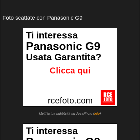
Foto scattate con Panasonic G9
Metti la tua pubblicità su JuzaPhoto (
info
)