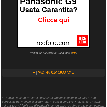
Metti la tua pubblicità su JuzaPhoto (
info
)
≡
»
|
PAGINA SUCCESSIVA
Le foto di esempio vengono selezionate automaticamente tra tutte le foto
pubblicate dai membri di JuzaPhoto, in base a obiettivo e fotocamera inseriti
nei dati tecnici. Nel caso di evidenti incongruenze (es. foto scattate con obiettivi