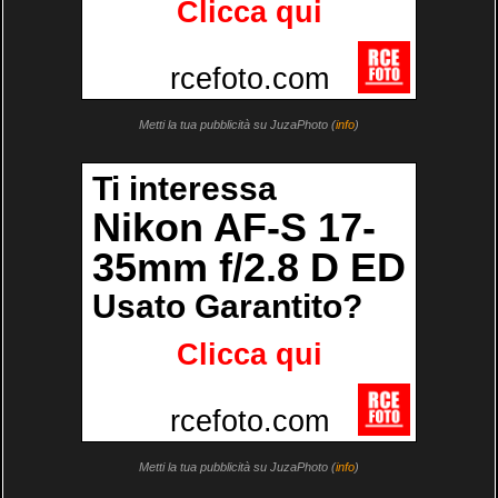
Metti la tua pubblicità su JuzaPhoto (
info
)
Metti la tua pubblicità su JuzaPhoto (
info
)