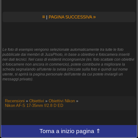
≡
»
|
PAGINA SUCCESSIVA
Le foto di esempio vengono selezionate automaticamente tra tutte le foto
pubblicate dai membri di JuzaPhoto, in base a obiettivo e fotocamera inseriti
nei dati tecnici. Nel caso di evidenti incongruenze (es. foto scattate con obiettivi
o fotocamere non ancora in commercio), potete contribuire a migliorare la
scheda segnalando all'utente la svista (cliccate sulla foto e quindi sul nome
utente, si aprirà la pagina personale dell'utente da cui potete inviargli un
messaggi privato).
Recensioni
»
Obiettivi
»
Obiettivi Nikon
»
Nikon AF-S 17-35mm f/2.8 D ED
Torna a inizio pagina ⇑