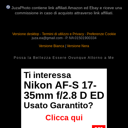
JuzaPhoto contiene link affiliati Amazon ed Ebay e riceve una
commissione in caso di acquisto attraverso link affiliati.
Versione desktop
-
Termini di utilizzo e Privacy
-
Preferenze Cookie
juza.ea@gmail.com - P. IVA 01501900334
Versione Bianca
|
Versione Nera
Possa la Bellezza Essere Ovunque Attorno a Me