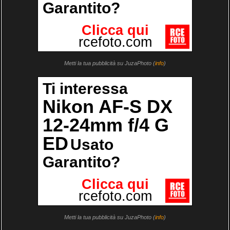
Metti la tua pubblicità su JuzaPhoto (
info
)
Metti la tua pubblicità su JuzaPhoto (
info
)