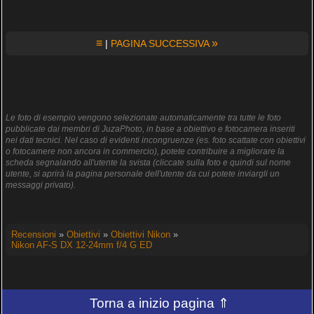
≡
»
|
PAGINA SUCCESSIVA
Le foto di esempio vengono selezionate automaticamente tra tutte le foto
pubblicate dai membri di JuzaPhoto, in base a obiettivo e fotocamera inseriti
nei dati tecnici. Nel caso di evidenti incongruenze (es. foto scattate con obiettivi
o fotocamere non ancora in commercio), potete contribuire a migliorare la
scheda segnalando all'utente la svista (cliccate sulla foto e quindi sul nome
utente, si aprirà la pagina personale dell'utente da cui potete inviargli un
messaggi privato).
Recensioni
»
Obiettivi
»
Obiettivi Nikon
»
Nikon AF-S DX 12-24mm f/4 G ED
Torna a inizio pagina ⇑