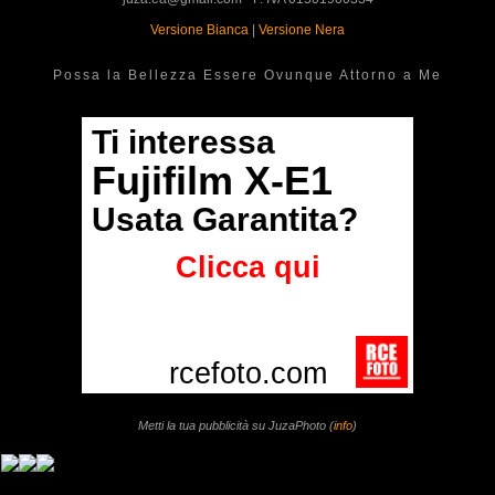
Versione Bianca
|
Versione Nera
Possa la Bellezza Essere Ovunque Attorno a Me
Metti la tua pubblicità su JuzaPhoto (
info
)