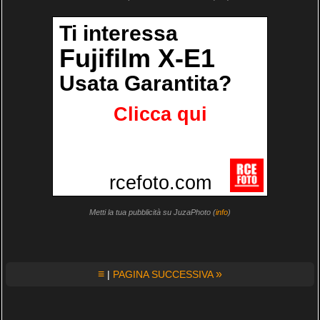
Metti la tua pubblicità su JuzaPhoto (
info
)
≡
»
|
PAGINA SUCCESSIVA