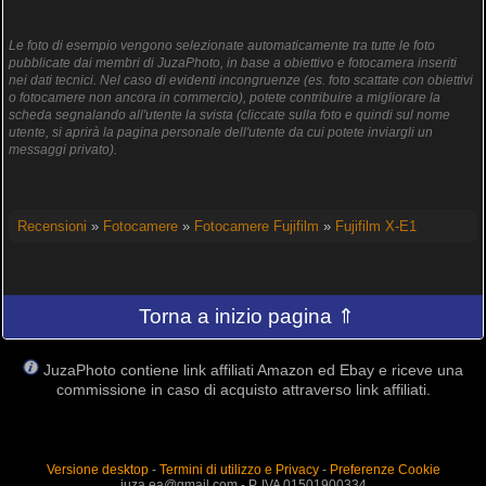
Le foto di esempio vengono selezionate automaticamente tra tutte le foto
pubblicate dai membri di JuzaPhoto, in base a obiettivo e fotocamera inseriti
nei dati tecnici. Nel caso di evidenti incongruenze (es. foto scattate con obiettivi
o fotocamere non ancora in commercio), potete contribuire a migliorare la
scheda segnalando all'utente la svista (cliccate sulla foto e quindi sul nome
utente, si aprirà la pagina personale dell'utente da cui potete inviargli un
messaggi privato).
Recensioni
»
Fotocamere
»
Fotocamere Fujifilm
»
Fujifilm X-E1
Torna a inizio pagina ⇑
JuzaPhoto contiene link affiliati Amazon ed Ebay e riceve una
commissione in caso di acquisto attraverso link affiliati.
Versione desktop
-
Termini di utilizzo e Privacy
-
Preferenze Cookie
juza.ea@gmail.com - P. IVA 01501900334