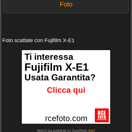
Foto
Foto scattate con Fujifilm X-E1
Metti la tua pubblicità su JuzaPhoto (
info
)