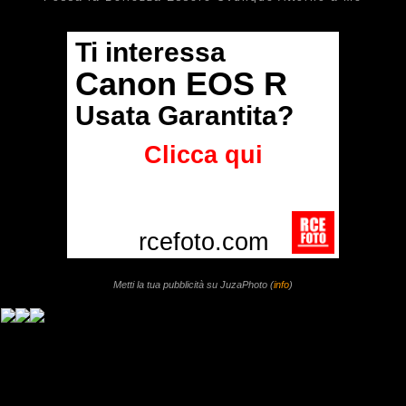
Metti la tua pubblicità su JuzaPhoto (
info
)