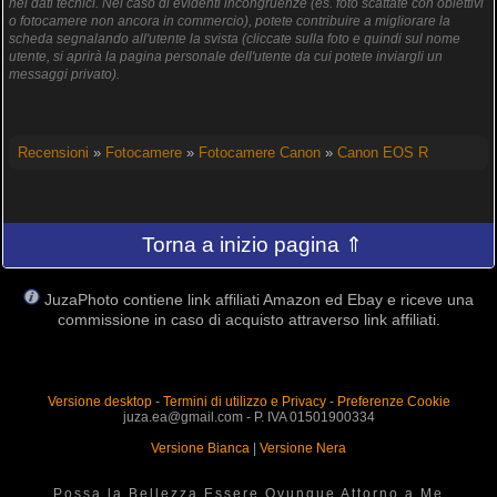
nei dati tecnici. Nel caso di evidenti incongruenze (es. foto scattate con obiettivi
o fotocamere non ancora in commercio), potete contribuire a migliorare la
scheda segnalando all'utente la svista (cliccate sulla foto e quindi sul nome
utente, si aprirà la pagina personale dell'utente da cui potete inviargli un
messaggi privato).
Recensioni
»
Fotocamere
»
Fotocamere Canon
»
Canon EOS R
Torna a inizio pagina ⇑
JuzaPhoto contiene link affiliati Amazon ed Ebay e riceve una
commissione in caso di acquisto attraverso link affiliati.
Versione desktop
-
Termini di utilizzo e Privacy
-
Preferenze Cookie
juza.ea@gmail.com - P. IVA 01501900334
Versione Bianca
|
Versione Nera
Possa la Bellezza Essere Ovunque Attorno a Me