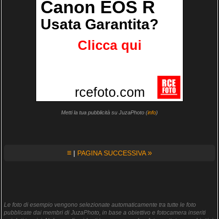
Metti la tua pubblicità su JuzaPhoto (
info
)
≡
»
|
PAGINA SUCCESSIVA
Le foto di esempio vengono selezionate automaticamente tra tutte le foto
pubblicate dai membri di JuzaPhoto, in base a obiettivo e fotocamera inseriti