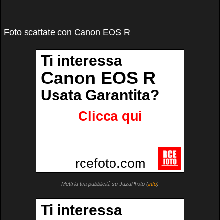
Foto scattate con Canon EOS R
Metti la tua pubblicità su JuzaPhoto (
info
)