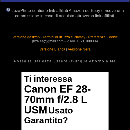
JuzaPhoto contiene link affiliati Amazon ed Ebay e riceve una
commissione in caso di acquisto attraverso link affiliati.
Versione desktop
-
Termini di utilizzo e Privacy
-
Preferenze Cookie
juza.ea@gmail.com - P. IVA 01501900334
Versione Bianca
|
Versione Nera
Possa la Bellezza Essere Ovunque Attorno a Me