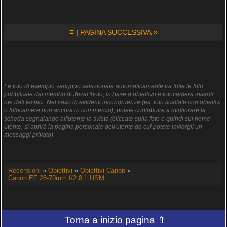
≡
»
|
PAGINA SUCCESSIVA
Le foto di esempio vengono selezionate automaticamente tra tutte le foto
pubblicate dai membri di JuzaPhoto, in base a obiettivo e fotocamera inseriti
nei dati tecnici. Nel caso di evidenti incongruenze (es. foto scattate con obiettivi
o fotocamere non ancora in commercio), potete contribuire a migliorare la
scheda segnalando all'utente la svista (cliccate sulla foto e quindi sul nome
utente, si aprirà la pagina personale dell'utente da cui potete inviargli un
messaggi privato).
Recensioni
»
Obiettivi
»
Obiettivi Canon
»
Canon EF 28-70mm f/2.8 L USM
Torna a inizio pagina ⇑