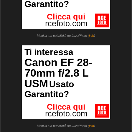
Metti la tua pubblicità su JuzaPhoto (
info
)
Metti la tua pubblicità su JuzaPhoto (
info
)