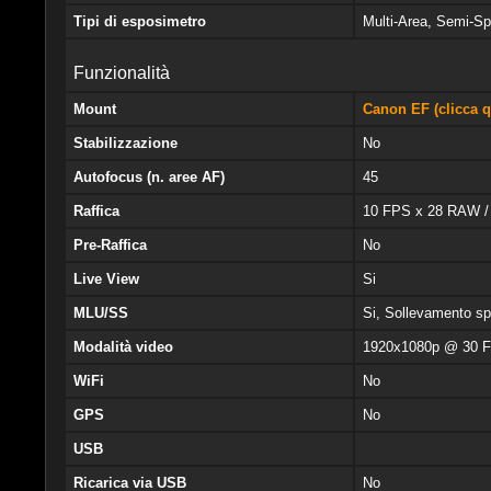
Tipi di esposimetro
Multi-Area, Semi-Sp
Funzionalità
Mount
Canon EF (clicca qu
Stabilizzazione
No
Autofocus (n. aree AF)
45
Raffica
10 FPS x 28 RAW /
Pre-Raffica
No
Live View
Si
MLU/SS
Si, Sollevamento s
Modalità video
1920x1080p @ 30 
WiFi
No
GPS
No
USB
Ricarica via USB
No