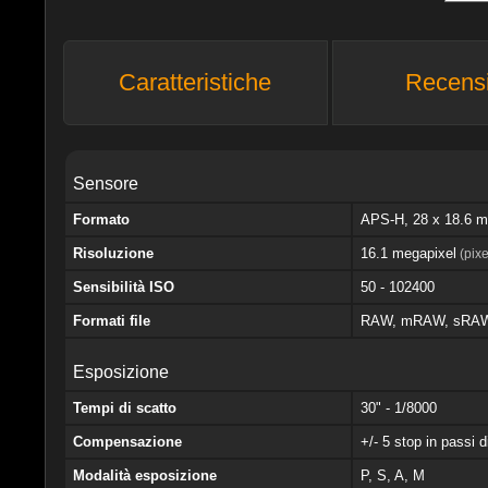
Caratteristiche
Recens
Sensore
Formato
APS-H, 28 x 18.6
Risoluzione
16.1 megapixel
(pixe
Sensibilità ISO
50 - 102400
Formati file
RAW, mRAW, sRAW
Esposizione
Tempi di scatto
30" - 1/8000
Compensazione
+/- 5 stop in passi d
Modalità esposizione
P, S, A, M