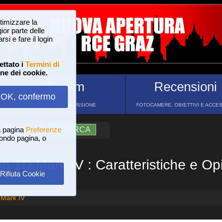
ttimizzare la
or parte delle
si e fare il login
ettato i
Termini di
one dei cookie.
Forum
Recensioni
OK, confermo
FORUM DI DISCUSSIONE
FOTOCAMERE, OBIETTIVI E ACCE
a pagina
?
AIUTO
Preferenze
RICERCA
 fondo pagina, o
n 1D Mark IV : Caratteristiche e Opi
Rifiuta Cookie
Mark IV