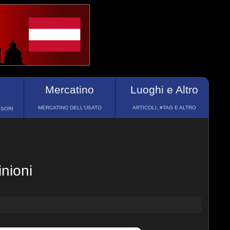
Mercatino
Luoghi e Altro
MERCATINO DELL'USATO
ARTICOLI, #TAG E ALTRO
SSORI
nioni