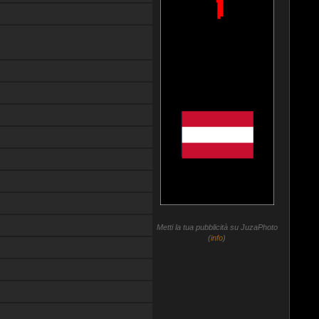
Metti la tua pubblicità su JuzaPhoto
(
info
)