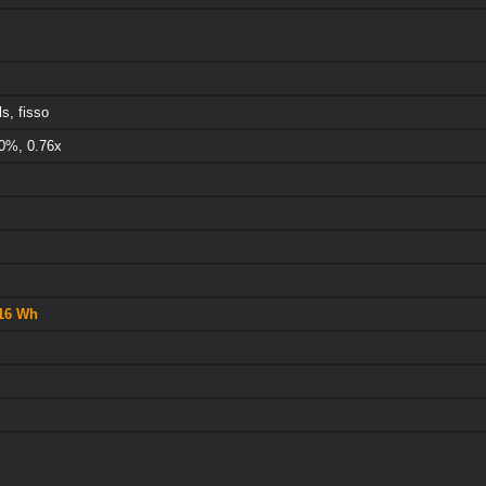
s, fisso
00%, 0.76x
.16 Wh