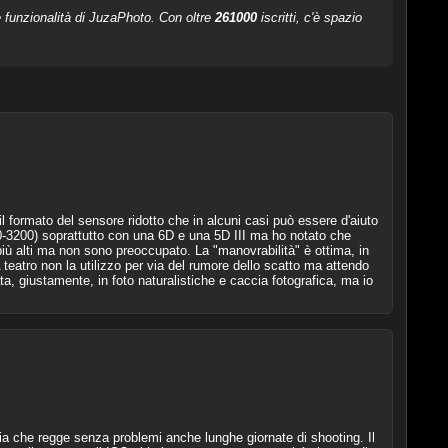
le funzionalità di JuzaPhoto. Con oltre
261000
iscritti, c'è spazio
formato del sensore ridotto che in alcuni casi può essere d'aiuto
600-3200) soprattutto con una 6D e una 5D III ma ho notato che
ù alti ma non sono preoccupato. La "manovrabilità" è ottima, in
eatro non la utilizzo per via del rumore dello scatto ma attendo
a, giustamente, in foto naturalistiche e caccia fotografica, ma io
ia che regge senza problemi anche lunghe giornate di shooting. Il