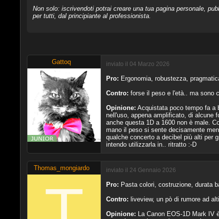
Non solo: iscrivendoti potrai creare una tua pagina personale, pubb
per tutti, dal principiante al professionista.
Gattoq
inviato il 04 Marzo 2026
Pro:
Ergonomia, robustezza, pragmatic
Contro:
forse il peso e l'età.. ma sono
Opinione:
Acquistata poco tempo fa a bu
nell'uso, appena amplificato, di alcune 
anche questa 1D a 1600 non è male. Con 
mano il peso si sente decisamente meno 
qualche concerto a decibel più alti per 
intendo utilizzarla in.. ritratto :-D
Thomas_mongiardo
inviato il 24 Gennaio 2026
Pro:
Pasta colori, costruzione, durata ba
Contro:
liveview, un pò di rumore ad alt
Opinione:
La Canon EOS‑1D Mark IV è una