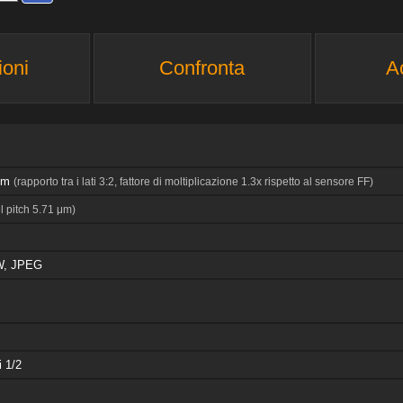
ioni
Confronta
A
 mm
(rapporto tra i lati 3:2, fattore di moltiplicazione 1.3x rispetto al sensore FF)
l pitch 5.71 μm)
, JPEG
i 1/2