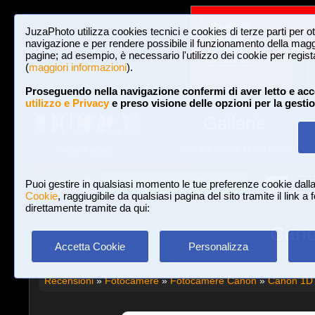
JuzaPhoto utilizza cookies tecnici e cookies di terze parti per o
navigazione e per rendere possibile il funzionamento della maggi
pagine; ad esempio, è necessario l'utilizzo dei cookie per registar
(
maggiori informazioni
).
Proseguendo nella navigazione confermi di aver letto e acc
utilizzo e Privacy
e preso visione delle opzioni per la gesti
Gallerie
3,023,106 FOTO E 16 GALLERIE
HOME E NEWS
Iscriviti a JuzaPhoto!
A
A
Login
Puoi gestire in qualsiasi momento le tue preferenze cookie dall
Cookie
, raggiugibile da qualsiasi pagina del sito tramite il link a
direttamente tramite da qui:
Cano
Accetta Cookie
Personalizza
Recensioni
»
Fotocamere
»
Fotocamere Canon
»
Canon 1D 