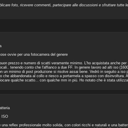
licare foto, ricevere commenti, partecipare alle discussioni e sfruttare tutte 
a
 cose ovvie per una fotocamera del genere
on prezzo e numero di scatti veramente minimo. L'ho acquistata anche per il 
focali.. tenendo conto che l'affianco a due FF. In genere lavoro ad alti iso (1
un minimo di post produzione si risolve assai bene. Vedrò in seguito a iso pi
che abbandonata al collo e riesco a portarmela a spasso con disinvoltura. A t
giocare qualche scatto... con qualche mm in più. Ho notato che è stata utilizzat
tteria
i ISO
 reflex professionale molto solida, con colori ricchi e naturali e una batter