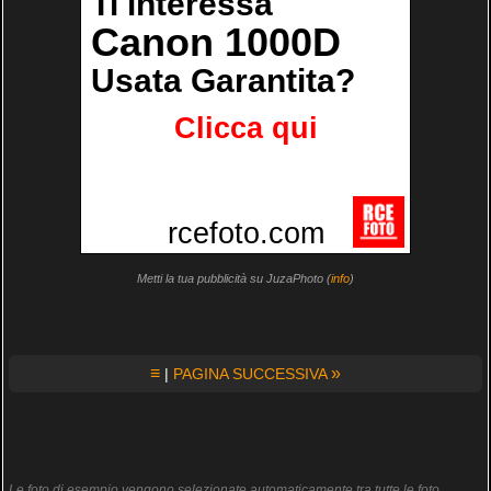
Metti la tua pubblicità su JuzaPhoto (
info
)
≡
»
|
PAGINA SUCCESSIVA
Le foto di esempio vengono selezionate automaticamente tra tutte le foto