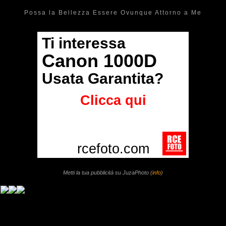
Possa la Bellezza Essere Ovunque Attorno a Me
Metti la tua pubblicità su JuzaPhoto (
info
)