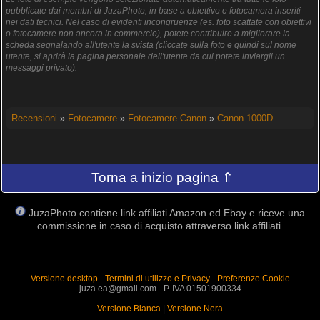
pubblicate dai membri di JuzaPhoto, in base a obiettivo e fotocamera inseriti
nei dati tecnici. Nel caso di evidenti incongruenze (es. foto scattate con obiettivi
o fotocamere non ancora in commercio), potete contribuire a migliorare la
scheda segnalando all'utente la svista (cliccate sulla foto e quindi sul nome
utente, si aprirà la pagina personale dell'utente da cui potete inviargli un
messaggi privato).
Recensioni
»
Fotocamere
»
Fotocamere Canon
»
Canon 1000D
Torna a inizio pagina ⇑
JuzaPhoto contiene link affiliati Amazon ed Ebay e riceve una
commissione in caso di acquisto attraverso link affiliati.
Versione desktop
-
Termini di utilizzo e Privacy
-
Preferenze Cookie
juza.ea@gmail.com - P. IVA 01501900334
Versione Bianca
|
Versione Nera