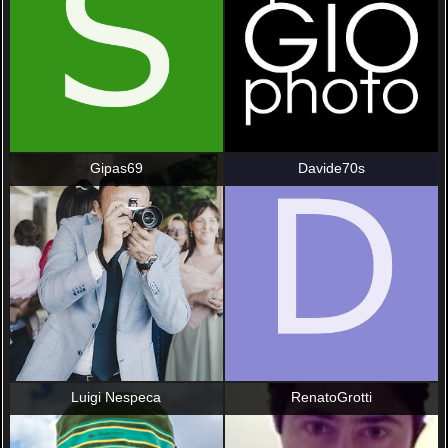
Gipas69
Davide70s
Luigi Nespeca
RenatoGrotti