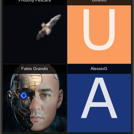
Photony Pescara
Umimm
Fabio Grandis
AlessioG