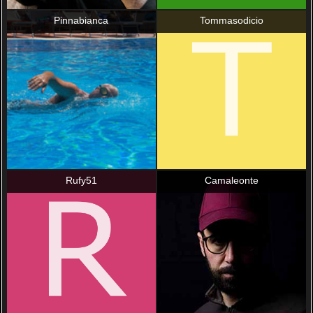
Pinnabianca
Tommasodicio
Rufy51
Camaleonte