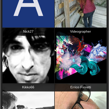
Nick27
Videographer
Kikko66
Errico Fioretti