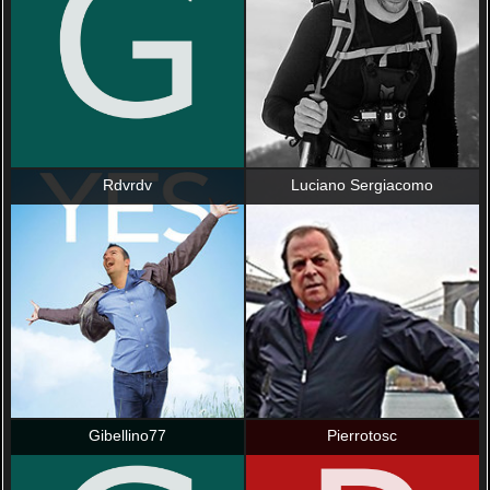
Rdvrdv
Luciano Sergiacomo
Gibellino77
Pierrotosc