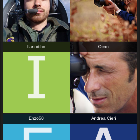
Ilariodibo
Ocan
Enzo58
Andrea Cieri