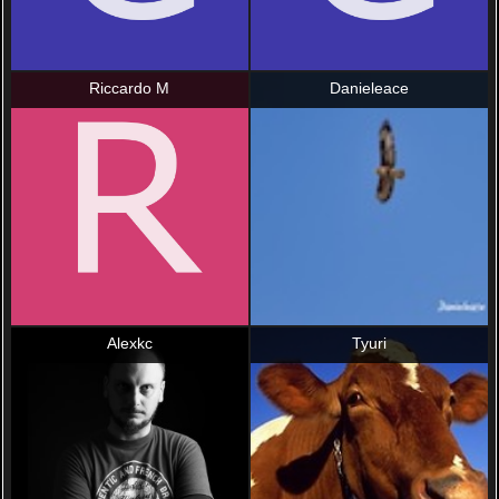
Riccardo M
Danieleace
Alexkc
Tyuri