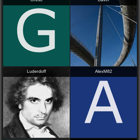
Luderdoff
AlexM82