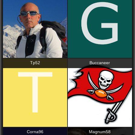
Tp52
Buccaneer
Corna96
Magnum58