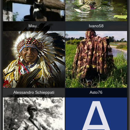
Mau..
Ivano58
Alessandro Schieppati
Asto76