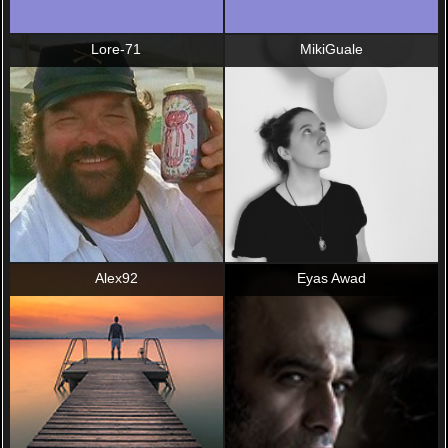
Lore-71
MikiGuale
Alex92
Eyas Awad