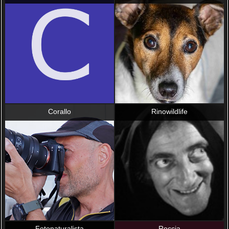
Corallo
Rinowildlife
Fotonaturalista
Roccia