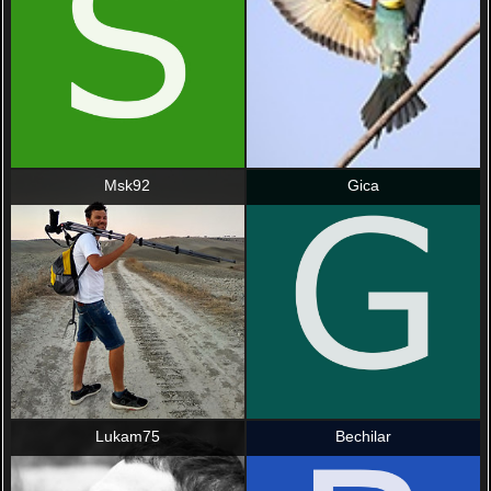
Msk92
Gica
Lukam75
Bechilar