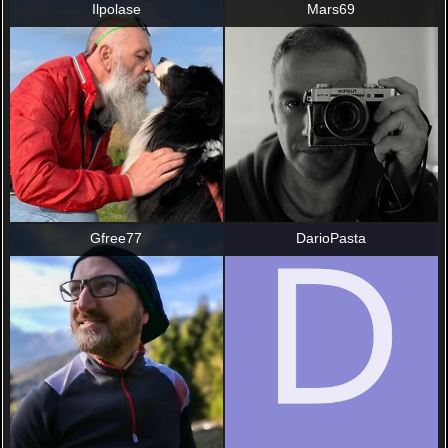
Ilpolase
Mars69
Gfree77
DarioPasta