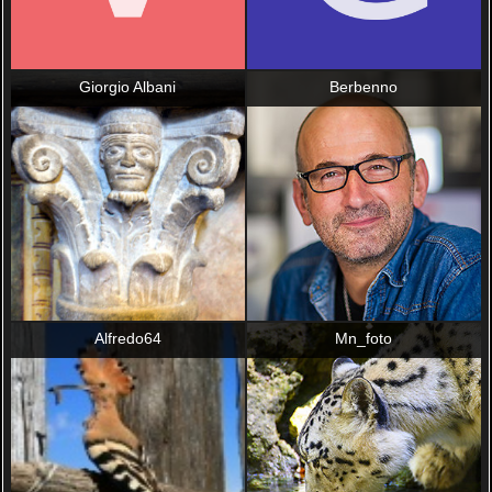
Giorgio Albani
Berbenno
Alfredo64
Mn_foto