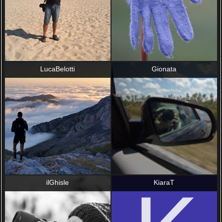
LucaBelotti
Gionata
ilGhisle
KiaraT