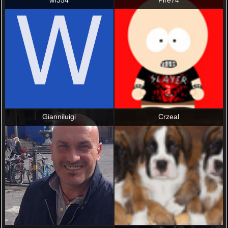
wf354
Fire74
Gianniluigi
Crzeal