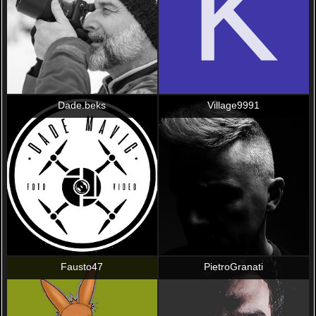
Dade.beks
Village9991
Fausto47
PietroGranati