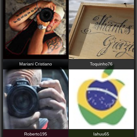
Mariani Cristiano
Toquinho76
Roberto195
Iahuu65