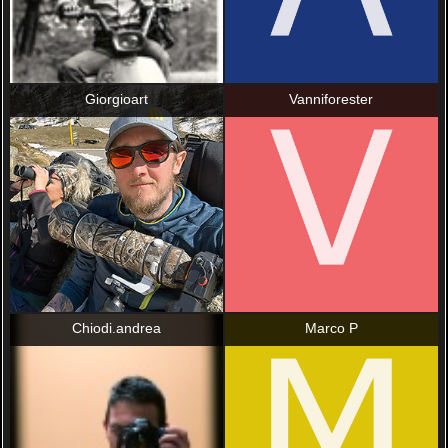
Giorgioart
Vanniforester
Chiodi.andrea
Marco P