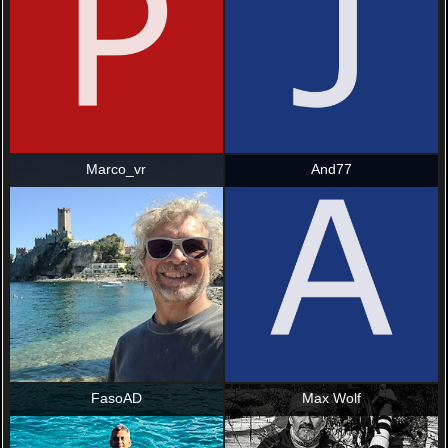
Marco_vr
And77
FasoAD
Max Wolf