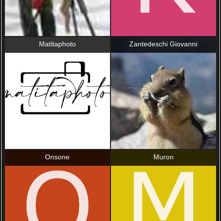
Matitaphoto
Zantedeschi Giovanni
Onsone
Muron