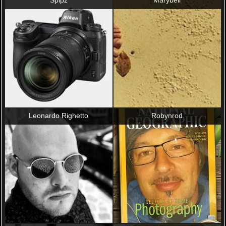
Spipz
Marybell
Leonardo Righetto
Robynrod