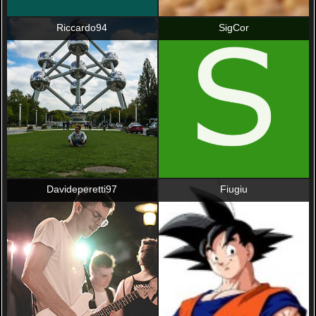
Riccardo94
SigCor
Davideperetti97
Fiugiu