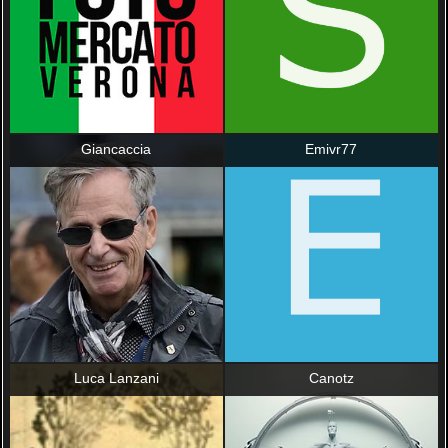
Giancaccia
Emivr77
Luca Lanzani
Canotz