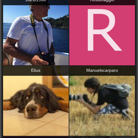
Elius
Manuelscarparo