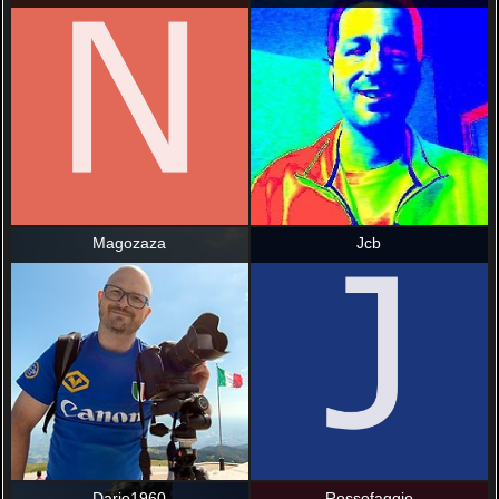
Magozaza
Jcb
Dario1960
Rossofaggio