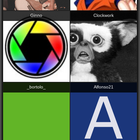
Ginno
Clockwork
_bortolo_
Alfonso21