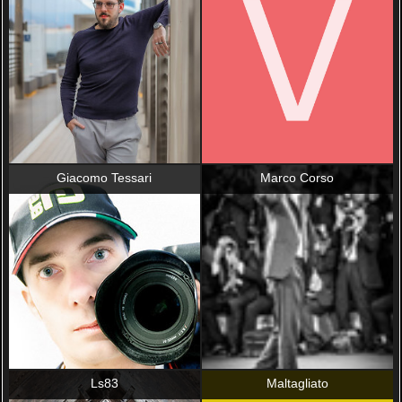
Giacomo Tessari
Marco Corso
Ls83
Maltagliato