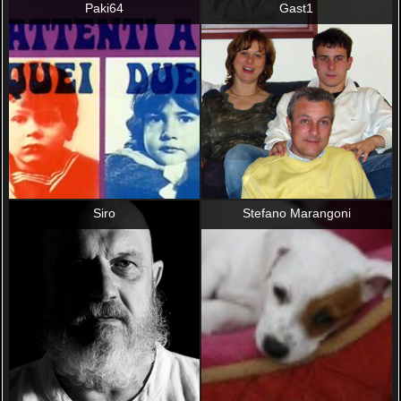
Paki64
Gast1
Siro
Stefano Marangoni