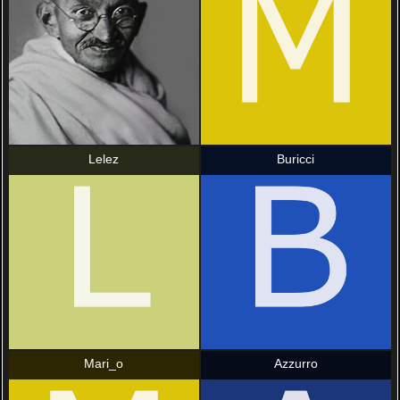
Lelez
Buricci
Mari_o
Azzurro