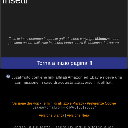
Insetti
Tutte le foto contenute in queste gallerie sono copyright
M3ndoza
e non
possono essere utilizzate in alcuna forma senza il consenso dell'autore.
Torna a inizio pagina ⇑
JuzaPhoto contiene link affiliati Amazon ed Ebay e riceve una
commissione in caso di acquisto attraverso link affiliati.
Versione desktop
-
Termini di utilizzo e Privacy
-
Preferenze Cookie
juza.ea@gmail.com - P. IVA 01501900334
Versione Bianca
|
Versione Nera
Possa la Bellezza Essere Ovunque Attorno a Me