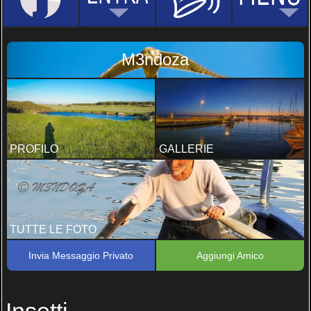
M3ndoza
PROFILO
GALLERIE
TUTTE LE FOTO
Invia Messaggio Privato
Aggiungi Amico