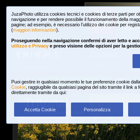
JuzaPhoto utilizza cookies tecnici e cookies di terze parti per o
navigazione e per rendere possibile il funzionamento della maggi
pagine; ad esempio, è necessario l'utilizzo dei cookie per registar
(
maggiori informazioni
).
Proseguendo nella navigazione confermi di aver letto e acc
utilizzo e Privacy
e preso visione delle opzioni per la gesti
Gallerie
3,023,242 FOTO E 16 GALLERIE
HOME E NEWS
Iscriviti a JuzaPhoto!
A
A
Login
Puoi gestire in qualsiasi momento le tue preferenze cookie dall
Cookie
, raggiugibile da qualsiasi pagina del sito tramite il link a
direttamente tramite da qui:
Tritonal
Accetta Cookie
Personalizza
www.juzaphoto.com/p/Tritonal