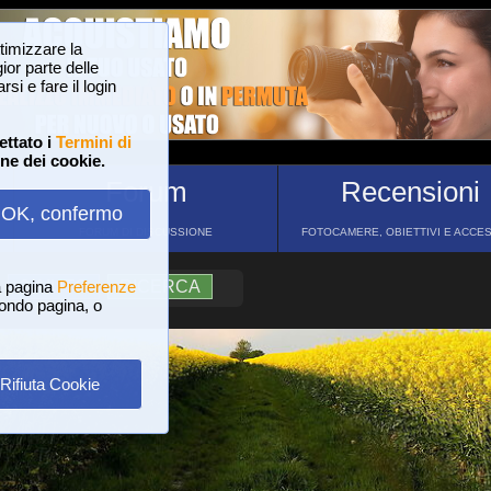
ttimizzare la
or parte delle
si e fare il login
ettato i
Termini di
one dei cookie.
Forum
Recensioni
OK, confermo
FORUM DI DISCUSSIONE
FOTOCAMERE, OBIETTIVI E ACCE
a pagina
?
AIUTO
Preferenze
RICERCA
 fondo pagina, o
Rifiuta Cookie