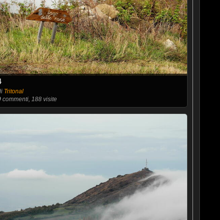
4
di
Tritonal
0
commenti, 188 visite