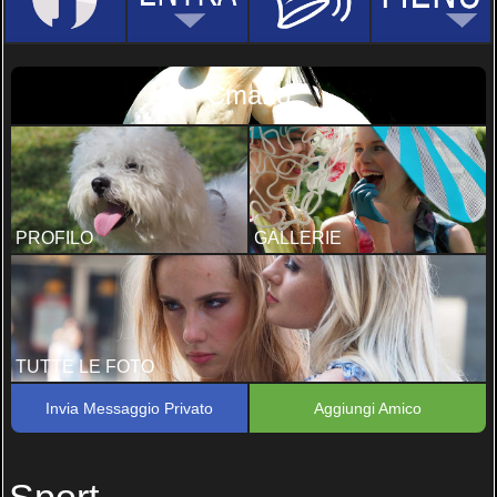
Cmario
PROFILO
GALLERIE
TUTTE LE FOTO
Invia Messaggio Privato
Aggiungi Amico