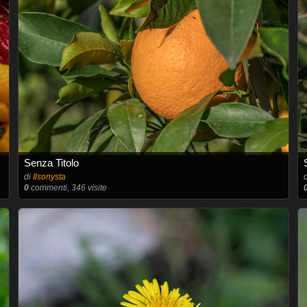
Senza Titolo
di
Ilsonysta
0
commenti, 346 visite