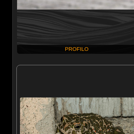
PROFILO