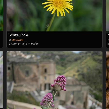
Senza Titolo
di
Ilsonysta
0
commenti, 427 visite