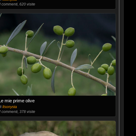
3
commenti, 620 visite
Le mie prime olive
di
Ilsonysta
2
commenti, 378 visite