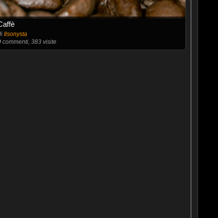
Caffè
di
Ilsonysta
0
commenti, 383 visite