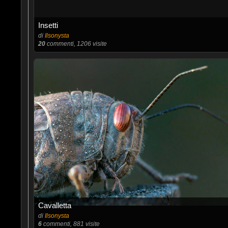
Insetti
di
Ilsonysta
20
commenti, 1206 visite
Cavalletta
di
Ilsonysta
6
commenti, 881 visite