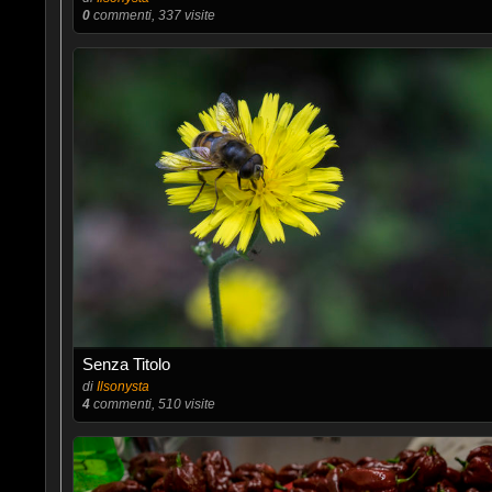
0
commenti, 337 visite
Senza Titolo
di
Ilsonysta
4
commenti, 510 visite