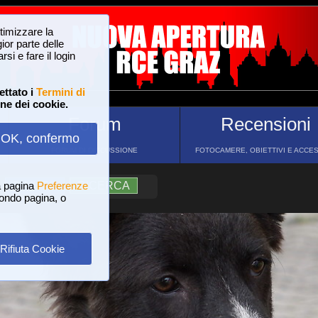
ttimizzare la
or parte delle
si e fare il login
ettato i
Termini di
one dei cookie.
Forum
Recensioni
OK, confermo
FORUM DI DISCUSSIONE
FOTOCAMERE, OBIETTIVI E ACCE
a pagina
?
AIUTO
Preferenze
RICERCA
 fondo pagina, o
Rifiuta Cookie