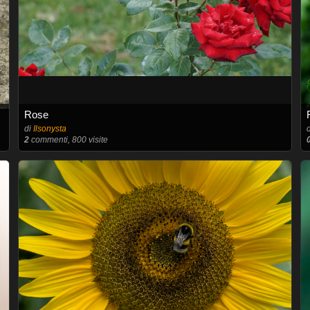
Rose
di
Ilsonysta
2
commenti, 800 visite