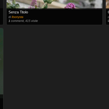
Senza Titolo
di
Ilsonysta
1
commenti, 415 visite