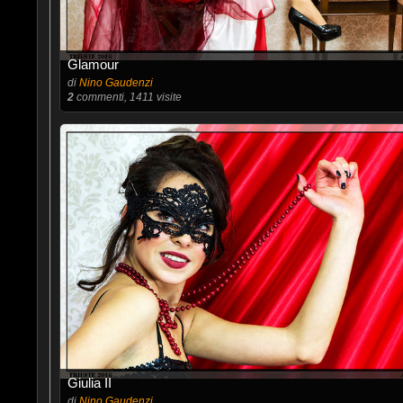
Glamour
di
Nino Gaudenzi
2
commenti, 1411 visite
Giulia II
di
Nino Gaudenzi