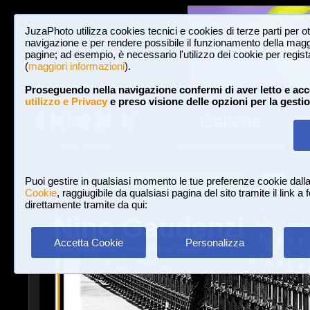
JuzaPhoto utilizza cookies tecnici e cookies di terze parti per o
navigazione e per rendere possibile il funzionamento della maggi
pagine; ad esempio, è necessario l'utilizzo dei cookie per registar
(
maggiori informazioni
).
Proseguendo nella navigazione confermi di aver letto e acc
utilizzo e Privacy
e preso visione delle opzioni per la gesti
Gallerie
3,022,825 FOTO E 16 GALLERIE
HOME E NEWS
Iscriviti a JuzaPhoto!
A
A
Login
Puoi gestire in qualsiasi momento le tue preferenze cookie dall
Cookie
, raggiugibile da qualsiasi pagina del sito tramite il link a
direttamente tramite da qui:
Nino Gaudenzi
Accetta Cookie
Personalizza
www.juzaphoto.com/p/NinoGaudenzi