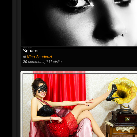
Sguardi
di
Nino Gaudenzi
20
commenti, 711 visite