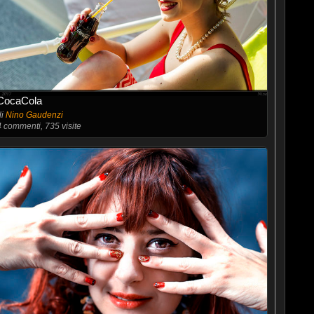
CocaCola
di
Nino Gaudenzi
4
commenti, 735 visite