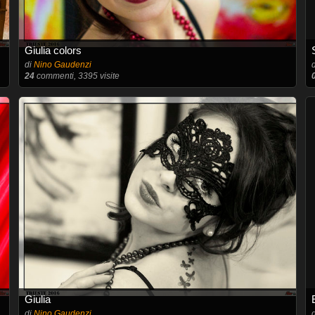
Giulia colors
di
Nino Gaudenzi
24
commenti, 3395 visite
Giulia
di
Nino Gaudenzi