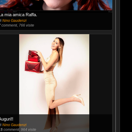
La mia amica Raffa.
di
Nino Gaudenzi
7
commenti, 766 visite
Auguri!!
di
Nino Gaudenzi
15
commenti, 964 visite