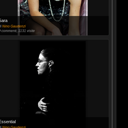
Sara
di
Nino Gaudenzi
0
commenti, 1131 visite
Essential
di
Nino Gaudenzi