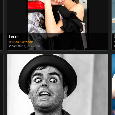
Laura II
di
Nino Gaudenzi
2
commenti, 929 visite