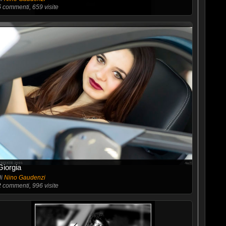
5
commenti, 659 visite
Giorgia
di
Nino Gaudenzi
2
commenti, 996 visite