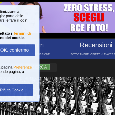
ttimizzare la
or parte delle
si e fare il login
ettato i
Termini di
one dei cookie.
Forum
Recensioni
OK, confermo
FORUM DI DISCUSSIONE
FOTOCAMERE, OBIETTIVI E ACCE
a pagina
?
AIUTO
Preferenze
RICERCA
 fondo pagina, o
Rifiuta Cookie