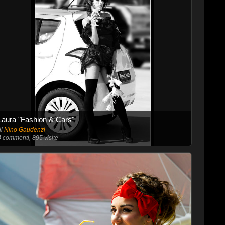
Laura "Fashion & Cars"
di
Nino Gaudenzi
4
commenti, 895 visite