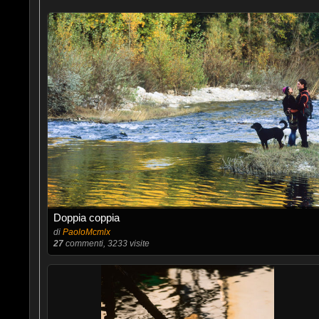
Doppia coppia
di
PaoloMcmlx
27
commenti, 3233 visite