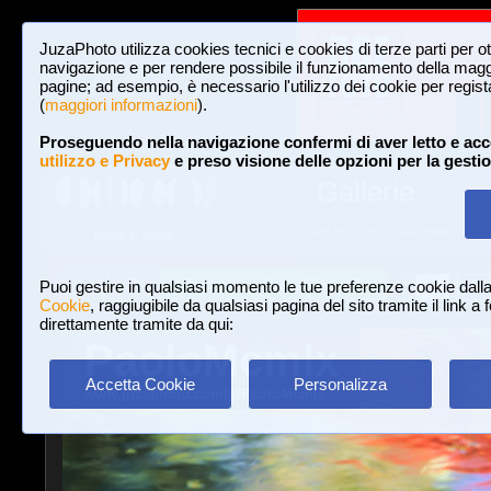
JuzaPhoto utilizza cookies tecnici e cookies di terze parti per o
navigazione e per rendere possibile il funzionamento della maggi
pagine; ad esempio, è necessario l'utilizzo dei cookie per registar
(
maggiori informazioni
).
Proseguendo nella navigazione confermi di aver letto e acc
utilizzo e Privacy
e preso visione delle opzioni per la gesti
Gallerie
3,023,106 FOTO E 16 GALLERIE
HOME E NEWS
Iscriviti a JuzaPhoto!
A
A
Login
Puoi gestire in qualsiasi momento le tue preferenze cookie dall
Cookie
, raggiugibile da qualsiasi pagina del sito tramite il link a
direttamente tramite da qui:
PaoloMcmlx
Accetta Cookie
Personalizza
www.juzaphoto.com/p/PaoloMcmlx