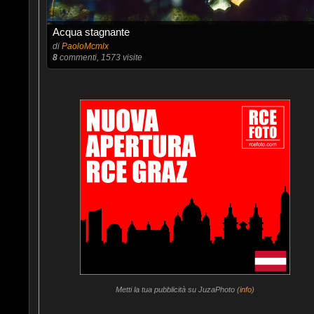
Acqua stagnante
di
PaoloMcmlx
8
commenti, 1573 visite
Metti la tua pubblicità su JuzaPhoto (
info
)