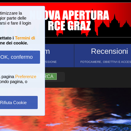
ttimizzare la
or parte delle
si e fare il login
ettato i
Termini di
one dei cookie.
Forum
Recensioni
OK, confermo
FORUM DI DISCUSSIONE
FOTOCAMERE, OBIETTIVI E ACCE
a pagina
?
AIUTO
Preferenze
RICERCA
 fondo pagina, o
Rifiuta Cookie