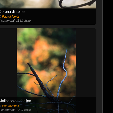
Corona di spine
di
PaoloMcmlx
4
commenti, 1141 visite
Malinconico declino
di
PaoloMcmlx
6
commenti, 1229 visite