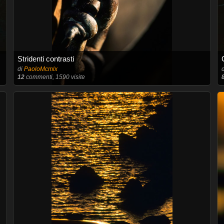
Stridenti contrasti
di
PaoloMcmlx
12
commenti, 1590 visite