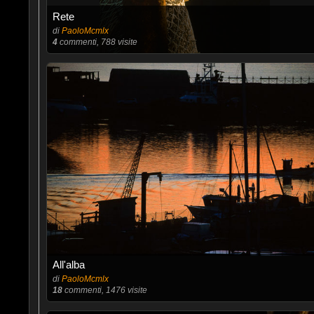
Rete
di
PaoloMcmlx
4
commenti, 788 visite
All'alba
di
PaoloMcmlx
18
commenti, 1476 visite