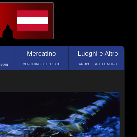
Mercatino
Luoghi e Altro
MERCATINO DELL'USATO
ARTICOLI, #TAG E ALTRO
SSORI