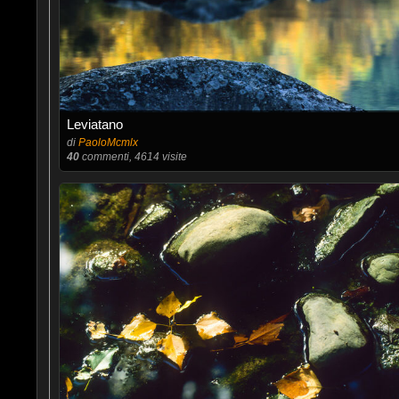
Leviatano
di
PaoloMcmlx
40
commenti, 4614 visite