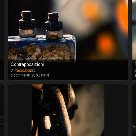
Contrapposizioni
di
PaoloMcmlx
6
commenti, 2181 visite