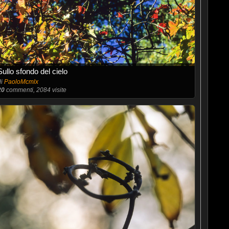
Sullo sfondo del cielo
di
PaoloMcmlx
20
commenti, 2084 visite