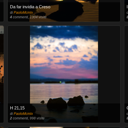
Da far invidia a Creso
di
PaoloMcmlx
4
commenti, 1304 visite
H 21,15
di
PaoloMcmlx
2
commenti, 998 visite