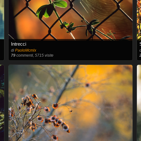
Intrecci
di
PaoloMcmlx
79
commenti, 5715 visite