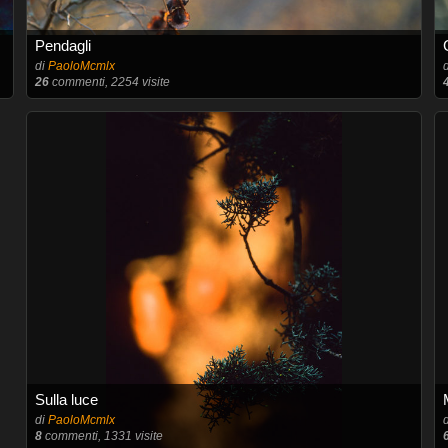
Pendagli
di
PaoloMcmlx
26
commenti, 2254 visite
Sulla luce
di
PaoloMcmlx
8
commenti, 1331 visite