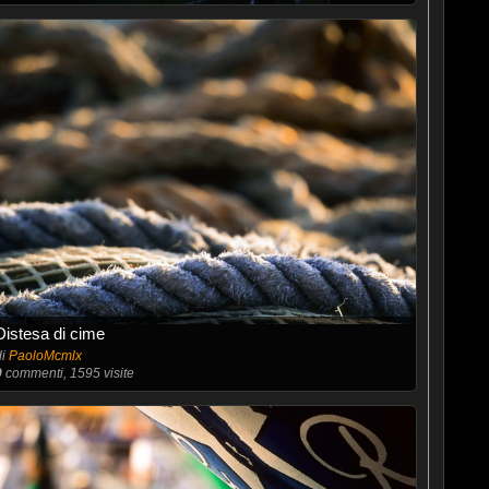
Distesa di cime
di
PaoloMcmlx
9
commenti, 1595 visite