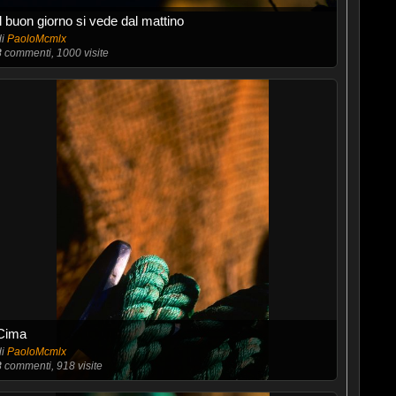
Il buon giorno si vede dal mattino
di
PaoloMcmlx
8
commenti, 1000 visite
Cima
di
PaoloMcmlx
8
commenti, 918 visite