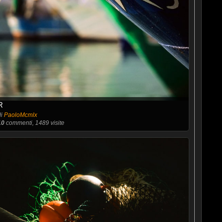
R
di
PaoloMcmlx
10
commenti, 1489 visite