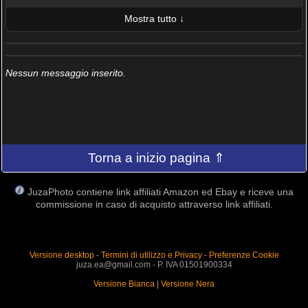
Mostra tutto ↓
ULTIME 10 FOTO PUBBLICATE
AMICI (0/100)
Nessun messaggio inserito.
Torna a inizio pagina ⇑
JuzaPhoto contiene link affiliati Amazon ed Ebay e riceve una
commissione in caso di acquisto attraverso link affiliati.
Versione desktop
-
Termini di utilizzo e Privacy
-
Preferenze Cookie
juza.ea@gmail.com - P. IVA 01501900334
Versione Bianca
|
Versione Nera