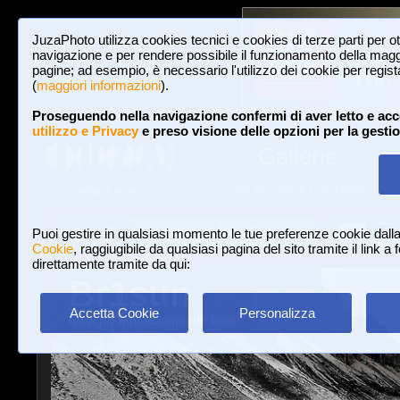
JuzaPhoto utilizza cookies tecnici e cookies di terze parti per o
navigazione e per rendere possibile il funzionamento della maggi
pagine; ad esempio, è necessario l'utilizzo dei cookie per registar
(
maggiori informazioni
).
Proseguendo nella navigazione confermi di aver letto e acc
utilizzo e Privacy
e preso visione delle opzioni per la gesti
Gallerie
3,023,242 FOTO E 16 GALLERIE
HOME E NEWS
Iscriviti a JuzaPhoto!
A
A
Login
Puoi gestire in qualsiasi momento le tue preferenze cookie dall
Cookie
, raggiugibile da qualsiasi pagina del sito tramite il link a
direttamente tramite da qui:
Br1sun
Accetta Cookie
Personalizza
www.juzaphoto.com/p/Br1sun