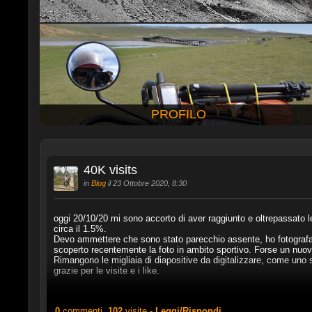
PROFILO
40K visits
in
Blog
il 23 Ottobre 2020, 8:30
oggi 20/10/20 mi sono accorto di aver raggiunto e oltrepassato l
circa il 1.5%.
Devo ammettere che sono stato parecchio assente, ho fotografa
scoperto recentemente la foto in ambito sportivo. Forse un nuov
Rimangono le migliaia di diapositive da digitalizzare, come uno s
grazie per le visite e i like.
0
commenti,
102
visite -
Leggi/Rispondi