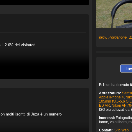
prov. Pordenone
,
1
il 2.6% dei visitatori.
In
Br1sun ha ricevuto
8
Attrezzatura:
Samsu
Apple iPhone 4
,
Nik
105mm f/3.5-5.6 G 
ED VR
,
Nikon AF 70
ISO più utilizzati da
on molti iscritti di Juza è un numero
Interessi:
Fotografia.
forme, volo libero, 
Contatti:
Sito Web