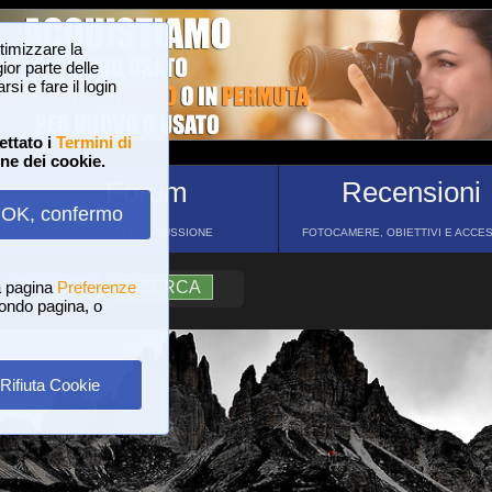
ttimizzare la
or parte delle
si e fare il login
ettato i
Termini di
one dei cookie.
Forum
Recensioni
OK, confermo
FORUM DI DISCUSSIONE
FOTOCAMERE, OBIETTIVI E ACCE
a pagina
?
AIUTO
Preferenze
RICERCA
 fondo pagina, o
Rifiuta Cookie