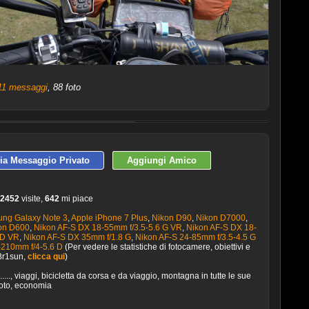
11 messaggi
, 88 foto
ULTIME 10 FOTO PUBBLICATE
via Messaggio Privato
Aggiungi Amico
2452
visite,
642
mi piace
ng Galaxy Note 3
,
Apple iPhone 7 Plus
,
Nikon D90
,
Nikon D7000
,
on D600
,
Nikon AF-S DX 18-55mm f/3.5-5.6 G VR
,
Nikon AF-S DX 18-
ED VR
,
Nikon AF-S DX 35mm f/1.8 G
,
Nikon AF-S 24-85mm f/3.5-4.5 G
-210mm f/4-5.6 D
(Per vedere le statistiche di fotocamere, obiettivi e
 Br1sun,
clicca qui
)
...., viaggi, bicicletta da corsa e da viaggio, montagna in tutte le sue
moto, economia