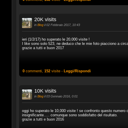
20K visits
in
Blog
il 02 Febbraio 2017, 10:43
ieri (1/2/17) ho superato le 20,000 visite !
I like sono solo 523, ne deduco che le mie foto piacciono a circa 
grazie a tutti e buon 2017
0
commenti,
152
visite -
Leggi/Rispondi
10K visits
in
Blog
il 03 Gennaio 2016, 0:01
oggi ho superato le 10,000 visite ! se confronto questo numero c
insignificante..... comunque sono soddisfatto del risultato.
grazie a tutti e buon 2016