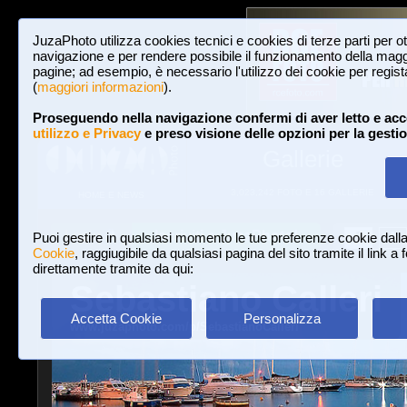
JuzaPhoto utilizza cookies tecnici e cookies di terze parti per o
navigazione e per rendere possibile il funzionamento della maggi
pagine; ad esempio, è necessario l'utilizzo dei cookie per registar
(
maggiori informazioni
).
Proseguendo nella navigazione confermi di aver letto e acc
utilizzo e Privacy
e preso visione delle opzioni per la gesti
Gallerie
3,023,242 FOTO E 16 GALLERIE
HOME E NEWS
Iscriviti a JuzaPhoto!
A
A
Login
Puoi gestire in qualsiasi momento le tue preferenze cookie dall
Cookie
, raggiugibile da qualsiasi pagina del sito tramite il link a
direttamente tramite da qui:
Sebastiano Calleri
Accetta Cookie
Personalizza
www.juzaphoto.com/p/SebastianoCalleri