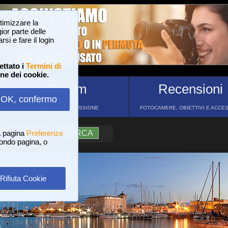
ttimizzare la
or parte delle
si e fare il login
ettato i
Termini di
one dei cookie.
Forum
Recensioni
OK, confermo
FORUM DI DISCUSSIONE
FOTOCAMERE, OBIETTIVI E ACCE
a pagina
?
AIUTO
Preferenze
RICERCA
 fondo pagina, o
Rifiuta Cookie