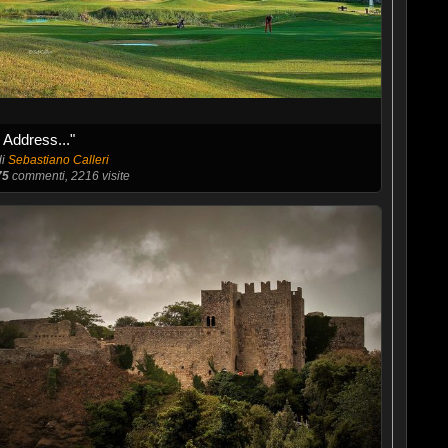
" Address..."
di
Sebastiano Calleri
75
commenti, 2216 visite