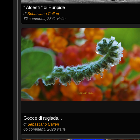
" Alcesti " di Euripide
di
Sebastiano Calleri
72
commenti, 2341 visite
Gocce di rugiada...
di
Sebastiano Calleri
65
commenti, 2028 visite