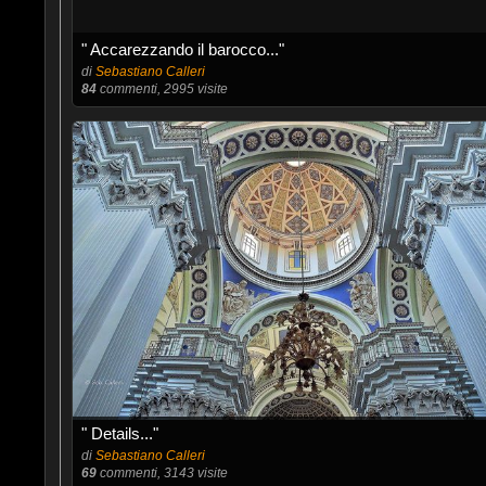
" Accarezzando il barocco..."
di
Sebastiano Calleri
84
commenti, 2995 visite
" Details..."
di
Sebastiano Calleri
69
commenti, 3143 visite