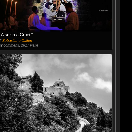
" A scisa a Cruci "
di
Sebastiano Calleri
62
commenti, 2617 visite