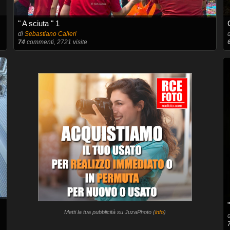
" A sciuta " 1
di
Sebastiano Calleri
74
commenti, 2721 visite
Metti la tua pubblicità su JuzaPhoto (
info
)