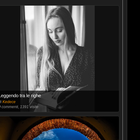
Leggendo tra le righe
di
Kedece
9
commenti, 1391 visite