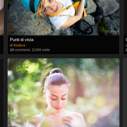
Punti di vista
di
Kedece
10
commenti, 11089 visite