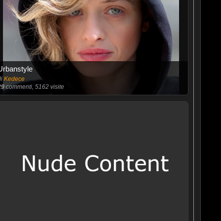
Urbanstyle
di
Kedece
29
commenti, 5162 visite