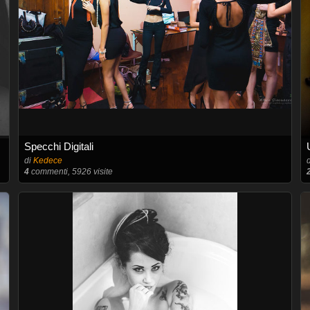
Specchi Digitali
di
Kedece
4
commenti, 5926 visite