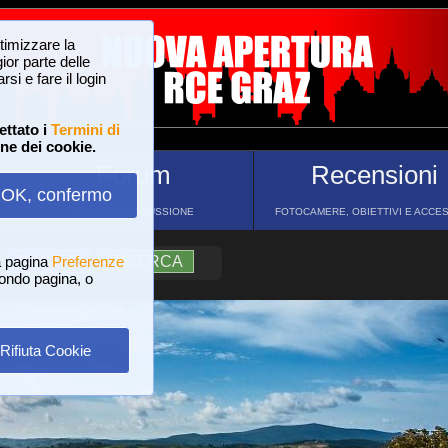
ttimizzare la
or parte delle
si e fare il login
ettato i
Termini di
one dei cookie.
Forum
Recensioni
OK, confermo
FORUM DI DISCUSSIONE
FOTOCAMERE, OBIETTIVI E ACCE
a pagina
?
AIUTO
Preferenze
RICERCA
 fondo pagina, o
Rifiuta Cookie