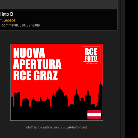
Il lato B
di
Kedece
7
commenti, 10039 visite
Metti la tua pubblicità su JuzaPhoto (
info
)