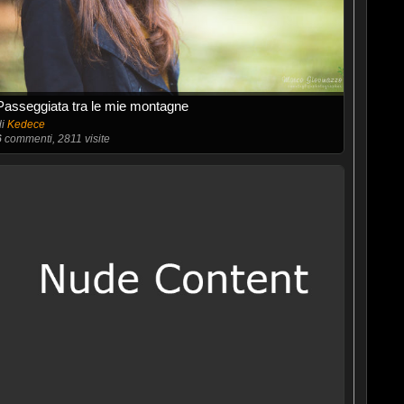
Passeggiata tra le mie montagne
di
Kedece
6
commenti, 2811 visite