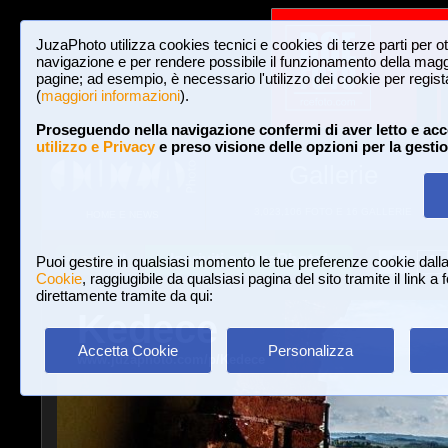
JuzaPhoto utilizza cookies tecnici e cookies di terze parti per o
navigazione e per rendere possibile il funzionamento della maggi
pagine; ad esempio, è necessario l'utilizzo dei cookie per registar
(
maggiori informazioni
).
Proseguendo nella navigazione confermi di aver letto e acc
utilizzo e Privacy
e preso visione delle opzioni per la gesti
Gallerie
3,023,106 FOTO E 16 GALLERIE
HOME E NEWS
Iscriviti a JuzaPhoto!
A
A
Login
Puoi gestire in qualsiasi momento le tue preferenze cookie dall
Cookie
, raggiugibile da qualsiasi pagina del sito tramite il link a
direttamente tramite da qui:
Kedece
Accetta Cookie
Personalizza
www.juzaphoto.com/p/Kedece