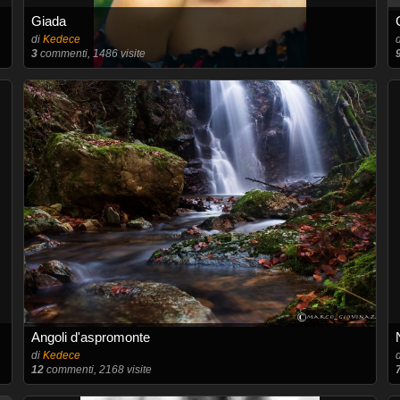
Giada
di
Kedece
3
commenti, 1486 visite
Angoli d'aspromonte
di
Kedece
12
commenti, 2168 visite