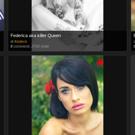
Federica aka killer Queen
di
Kedece
8
commenti, 2700 visite