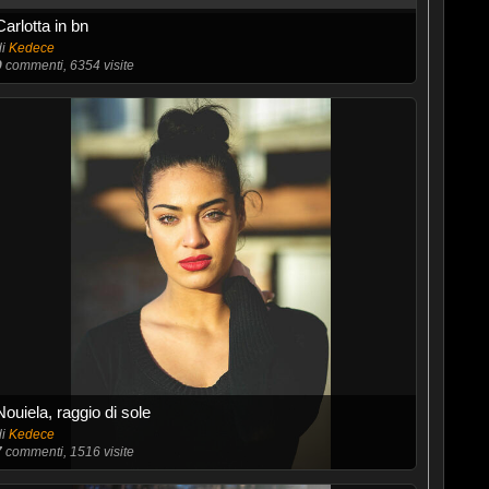
Carlotta in bn
di
Kedece
9
commenti, 6354 visite
Nouiela, raggio di sole
di
Kedece
7
commenti, 1516 visite