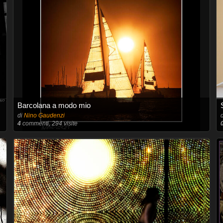
Barcolana a modo mio
di
Nino Gaudenzi
4
commenti, 294 visite