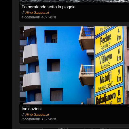
Fotografando sotto la pioggia
di
Nino Gaudenzi
4
commenti, 487 visite
Indicazioni
di
Nino Gaudenzi
0
commenti, 157 visite