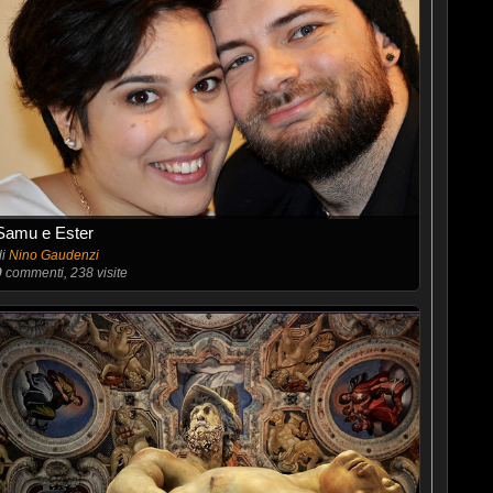
Samu e Ester
di
Nino Gaudenzi
0
commenti, 238 visite