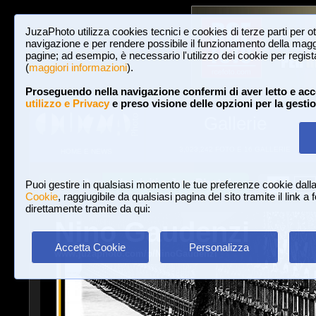
JuzaPhoto utilizza cookies tecnici e cookies di terze parti per o
navigazione e per rendere possibile il funzionamento della maggi
pagine; ad esempio, è necessario l'utilizzo dei cookie per registar
(
maggiori informazioni
).
Proseguendo nella navigazione confermi di aver letto e acc
utilizzo e Privacy
e preso visione delle opzioni per la gesti
Gallerie
3,023,242 FOTO E 16 GALLERIE
HOME E NEWS
Iscriviti a JuzaPhoto!
A
A
Login
Puoi gestire in qualsiasi momento le tue preferenze cookie dall
Cookie
, raggiugibile da qualsiasi pagina del sito tramite il link a
direttamente tramite da qui:
Nino Gaudenzi
Accetta Cookie
Personalizza
www.juzaphoto.com/p/NinoGaudenzi