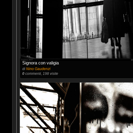
Signora con valigia
di
Nino Gaudenzi
0
commenti, 198 visite