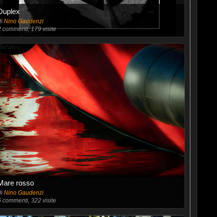
Duplex
di
Nino Gaudenzi
2
commenti, 179 visite
Mare rosso
di
Nino Gaudenzi
5
commenti, 322 visite