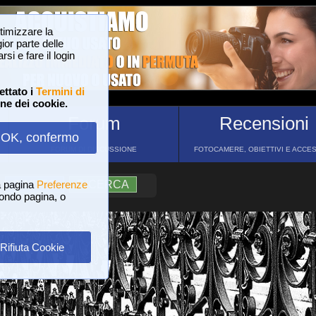
ttimizzare la
or parte delle
si e fare il login
ettato i
Termini di
one dei cookie.
Forum
Recensioni
OK, confermo
FORUM DI DISCUSSIONE
FOTOCAMERE, OBIETTIVI E ACCE
a pagina
?
AIUTO
Preferenze
RICERCA
 fondo pagina, o
Rifiuta Cookie