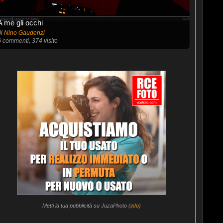
A me gli occhi
di
Nino Gaudenzi
6
commenti, 374 visite
Metti la tua pubblicità su JuzaPhoto (
info
)