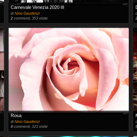
Carnevale Venezia 2020 III
di
Nino Gaudenzi
2
commenti, 353 visite
Rosa
di
Nino Gaudenzi
4
commenti, 321 visite