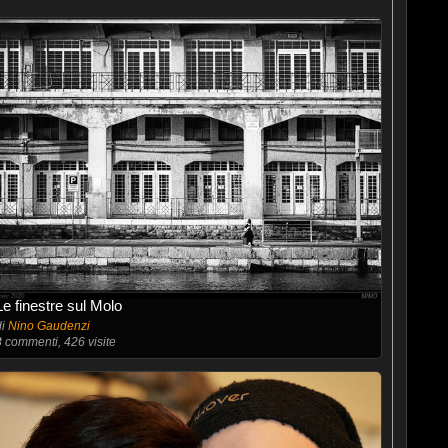
Le finestre sul Molo
di
Nino Gaudenzi
3
commenti, 426 visite