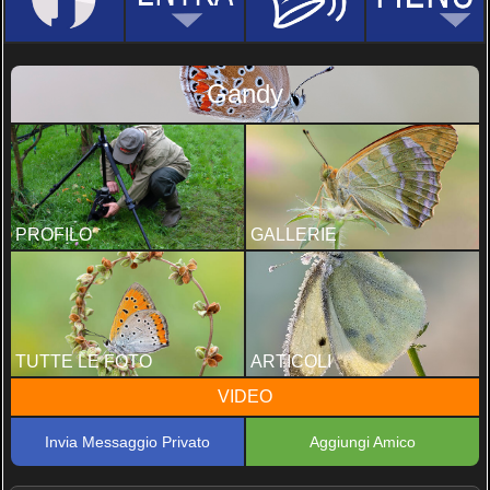
Gandy
PROFILO
GALLERIE
TUTTE LE FOTO
ARTICOLI
VIDEO
Invia Messaggio Privato
Aggiungi Amico