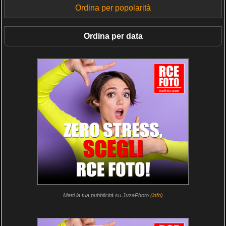
Ordina per popolarità
Ordina per data
Metti la tua pubblicità su JuzaPhoto (
info
)