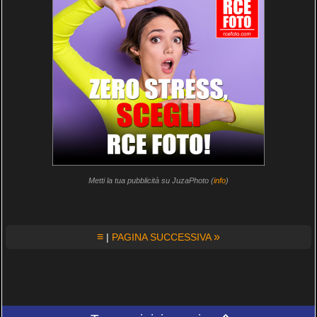
Metti la tua pubblicità su JuzaPhoto (
info
)
≡
»
|
PAGINA SUCCESSIVA