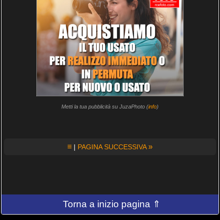
Metti la tua pubblicità su JuzaPhoto (
info
)
≡
»
|
PAGINA SUCCESSIVA
Torna a inizio pagina ⇑