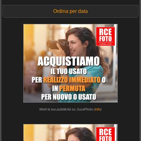
Ordina per data
Metti la tua pubblicità su JuzaPhoto (
info
)