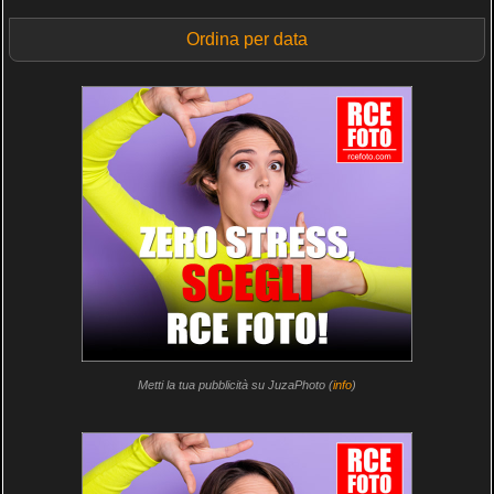
Ordina per data
Metti la tua pubblicità su JuzaPhoto (
info
)