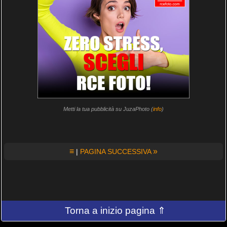
Metti la tua pubblicità su JuzaPhoto (
info
)
≡
»
|
PAGINA SUCCESSIVA
Torna a inizio pagina ⇑