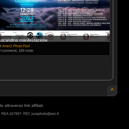
Locandina manifestazione
di
Inver1 Photo Fest
0
commenti, 189 visite
^
ttraverso link affiliati.
 - REA 167997- PEC juzaphoto@pec.it