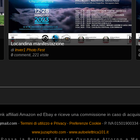
Locandina manifestazione
di
Inver1 Photo Fest
0
commenti, 221 visite
k affiliati Amazon ed Ebay e riceve una commissione in caso di acquisto a
gmail.com
-
Termini di utilizzo e Privacy
-
Preferenze Cookie
- P. IVA 01501900334
www.juzaphoto.com
-
www.autoelettrica101.it
Possa la Bellezza Essere Ovunque Attorno a Me