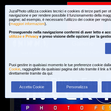
JuzaPhoto utilizza cookies tecnici e cookies di terze parti per o
navigazione e per rendere possibile il funzionamento della maggi
pagine; ad esempio, è necessario l'utilizzo dei cookie per registar
(
maggiori informazioni
).
Proseguendo nella navigazione confermi di aver letto e acc
utilizzo e Privacy
e preso visione delle opzioni per la gesti
Gallerie
3,023,106 FOTO E 16 GALLERIE
HOME E NEWS
Iscriviti a JuzaPhoto!
A
A
Login
Puoi gestire in qualsiasi momento le tue preferenze cookie dall
Cookie
, raggiugibile da qualsiasi pagina del sito tramite il link a
direttamente tramite da qui:
Inver1 Photo Fest
Accetta Cookie
Personalizza
www.juzaphoto.com/p/Inver1PhotoFest