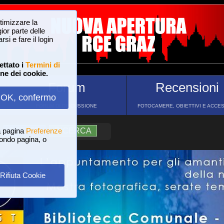
ttimizzare la
or parte delle
si e fare il login
ettato i
Termini di
one dei cookie.
Forum
Recensioni
OK, confermo
FORUM DI DISCUSSIONE
FOTOCAMERE, OBIETTIVI E ACCE
a pagina
?
AIUTO
Preferenze
RICERCA
 fondo pagina, o
Rifiuta Cookie