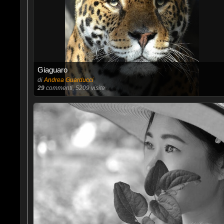
Giaguaro
di
Andrea Guarducci
29
commenti, 5209 visite