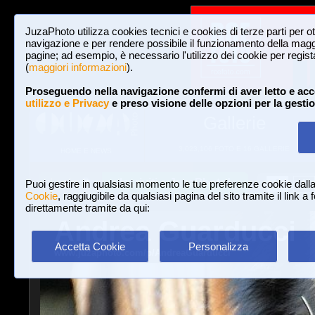
JuzaPhoto utilizza cookies tecnici e cookies di terze parti per o
navigazione e per rendere possibile il funzionamento della maggi
pagine; ad esempio, è necessario l'utilizzo dei cookie per registar
(
maggiori informazioni
).
Proseguendo nella navigazione confermi di aver letto e acc
utilizzo e Privacy
e preso visione delle opzioni per la gesti
Gallerie
3,023,106 FOTO E 16 GALLERIE
HOME E NEWS
Iscriviti a JuzaPhoto!
A
A
Login
Puoi gestire in qualsiasi momento le tue preferenze cookie dall
Cookie
, raggiugibile da qualsiasi pagina del sito tramite il link a
direttamente tramite da qui:
Andrea Guarducci
Accetta Cookie
Personalizza
www.juzaphoto.com/p/AndreaGuarducci