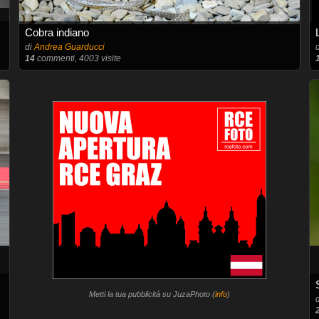
Cobra indiano
di
Andrea Guarducci
14
commenti, 4003 visite
Metti la tua pubblicità su JuzaPhoto (
info
)