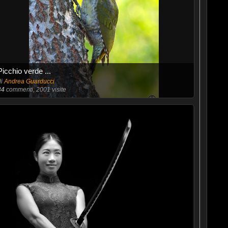
Picchio verde ...
di
Andrea Guarducci
34
commenti, 2001 visite