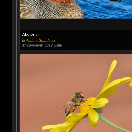
Alzavola ...
di
Andrea Guarducci
37
commenti, 3012 visite