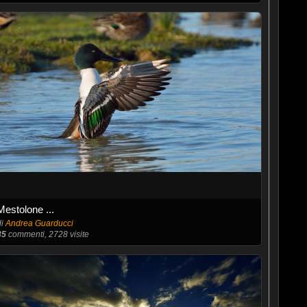
Mestolone ...
di
Andrea Guarducci
35
commenti, 2728 visite