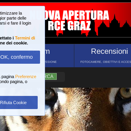
ttimizzare la
or parte delle
si e fare il login
ettato i
Termini di
one dei cookie.
Forum
Recensioni
OK, confermo
FORUM DI DISCUSSIONE
FOTOCAMERE, OBIETTIVI E ACCE
a pagina
?
AIUTO
Preferenze
RICERCA
 fondo pagina, o
Rifiuta Cookie