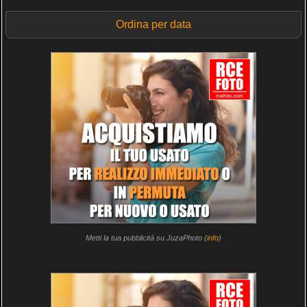
Ordina per data
Metti la tua pubblicità su JuzaPhoto (
info
)