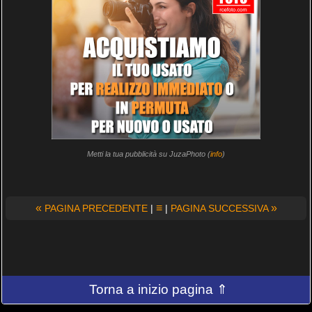
Metti la tua pubblicità su JuzaPhoto (
info
)
«
≡
»
PAGINA PRECEDENTE
|
|
PAGINA SUCCESSIVA
Torna a inizio pagina ⇑