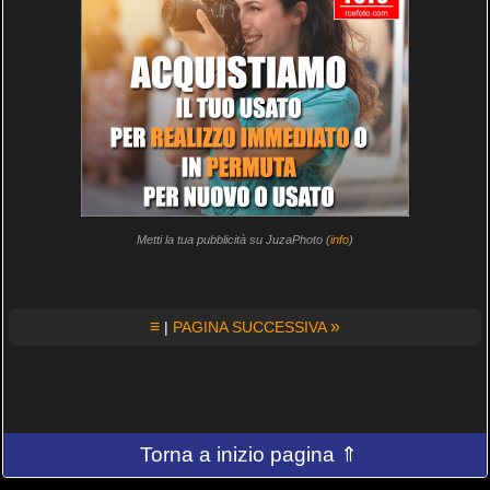
Metti la tua pubblicità su JuzaPhoto (
info
)
≡
»
|
PAGINA SUCCESSIVA
Torna a inizio pagina ⇑