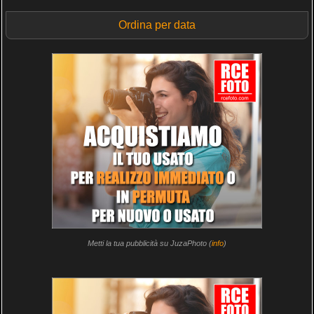
Ordina per data
Metti la tua pubblicità su JuzaPhoto (
info
)