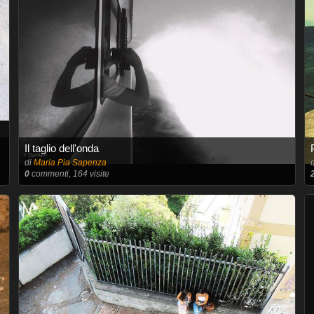
Il taglio dell'onda
di
Maria Pia Sapenza
0
commenti, 164 visite