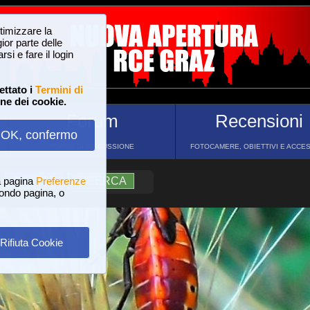
ttimizzare la
or parte delle
si e fare il login
ettato i
Termini di
one dei cookie.
Forum
Recensioni
OK, confermo
FORUM DI DISCUSSIONE
FOTOCAMERE, OBIETTIVI E ACCE
a pagina
?
AIUTO
Preferenze
RICERCA
 fondo pagina, o
Rifiuta Cookie