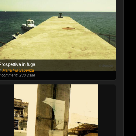
Prospettiva in fuga
di
Maria Pia Sapenza
2
commenti, 230 visite