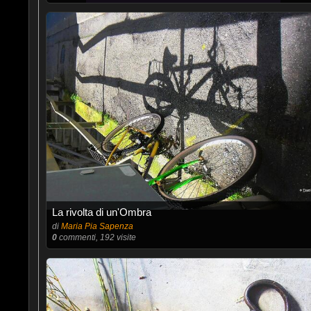
La rivolta di un'Ombra
di
Maria Pia Sapenza
0
commenti, 192 visite