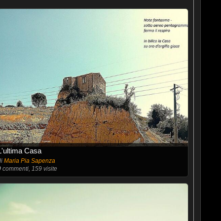
L'ultima Casa
di
Maria Pia Sapenza
0
commenti, 159 visite