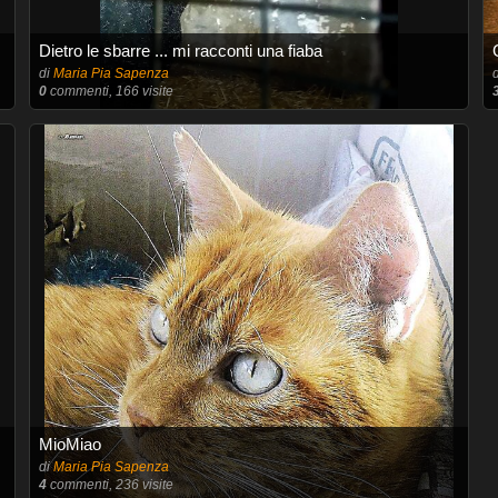
Dietro le sbarre ... mi racconti una fiaba
di
Maria Pia Sapenza
0
commenti, 166 visite
MioMiao
di
Maria Pia Sapenza
4
commenti, 236 visite