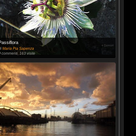
Passiflora
di
Maria Pia Sapenza
0
commenti, 163 visite