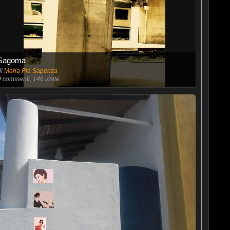
Sagoma
di
Maria Pia Sapenza
0
commenti, 146 visite