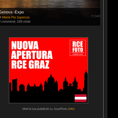
Genova -Expo
di
Maria Pia Sapenza
3
commenti, 189 visite
Metti la tua pubblicità su JuzaPhoto (
info
)