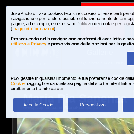
JuzaPhoto utilizza cookies tecnici e cookies di terze parti per o
navigazione e per rendere possibile il funzionamento della maggi
pagine; ad esempio, è necessario l'utilizzo dei cookie per registar
(
maggiori informazioni
).
Proseguendo nella navigazione confermi di aver letto e acc
utilizzo e Privacy
e preso visione delle opzioni per la gesti
Gallerie
3,023,340 FOTO E 16 GALLERIE
HOME E NEWS
Iscriviti a JuzaPhoto!
A
A
Login
Puoi gestire in qualsiasi momento le tue preferenze cookie dall
Cookie
, raggiugibile da qualsiasi pagina del sito tramite il link a
direttamente tramite da qui:
Maria Pia Sapenza
Accetta Cookie
Personalizza
www.juzaphoto.com/p/MariaPiaSapenza