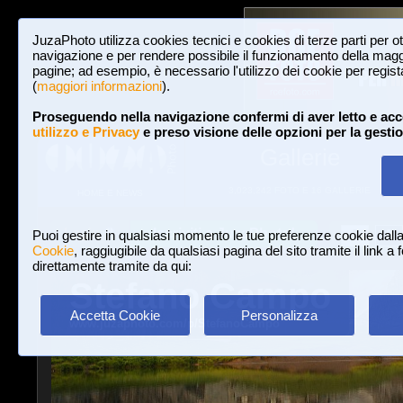
JuzaPhoto utilizza cookies tecnici e cookies di terze parti per o
navigazione e per rendere possibile il funzionamento della maggi
pagine; ad esempio, è necessario l'utilizzo dei cookie per registar
(
maggiori informazioni
).
Proseguendo nella navigazione confermi di aver letto e acc
utilizzo e Privacy
e preso visione delle opzioni per la gesti
Gallerie
3,023,242 FOTO E 16 GALLERIE
HOME E NEWS
Iscriviti a JuzaPhoto!
A
A
Login
Puoi gestire in qualsiasi momento le tue preferenze cookie dall
Cookie
, raggiugibile da qualsiasi pagina del sito tramite il link a
direttamente tramite da qui:
Stefano Campo
Accetta Cookie
Personalizza
www.juzaphoto.com/p/StefanoCampo