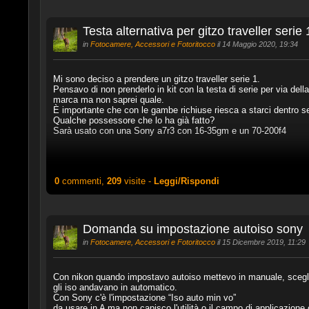
Testa alternativa per gitzo traveller serie 
in
Fotocamere, Accessori e Fotoritocco
il 14 Maggio 2020, 19:34
Mi sono deciso a prendere un gitzo traveller serie 1.
Pensavo di non prenderlo in kit con la testa di serie per via dell
marca ma non saprei quale.
È importante che con le gambe richiuse riesca a starci dentro s
Qualche possessore che lo ha già fatto?
Sarà usato con una Sony a7r3 con 16-35gm e un 70-200f4
0
commenti,
209
visite -
Leggi/Rispondi
Domanda su impostazione autoiso sony
in
Fotocamere, Accessori e Fotoritocco
il 15 Dicembre 2019, 11:29
Con nikon quando impostavo autoiso mettevo in manuale, sceglie
gli iso andavano in automatico.
Con Sony c'è l'impostazione “Iso auto min vo”
da usare in A ma non capisco l'utilità o il campo di applicazione 