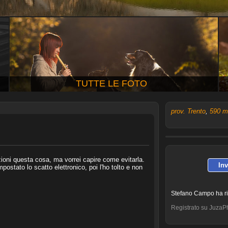
TUTTE LE FOTO
prov. Trento
,
590 m
oni questa cosa, ma vorrei capire come evitarla.
In
mpostato lo scatto elettronico, poi l'ho tolto e non
Stefano Campo ha r
Registrato su JuzaPh
Mat80