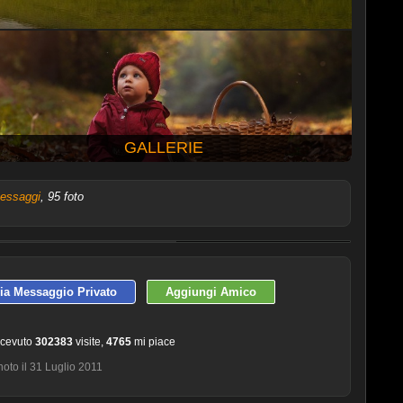
GALLERIE
essaggi
, 95 foto
ULTIME 10 FOTO PUBBLICATE
via Messaggio Privato
Aggiungi Amico
icevuto
302383
visite,
4765
mi piace
oto il 31 Luglio 2011
Michele
Serpero
Enrico Delvai