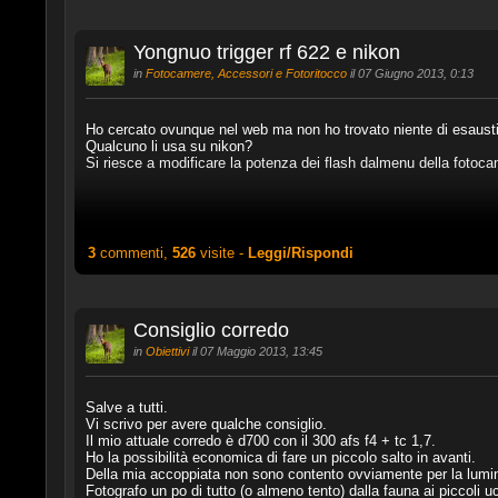
Yongnuo trigger rf 622 e nikon
in
Fotocamere, Accessori e Fotoritocco
il 07 Giugno 2013, 0:13
Ho cercato ovunque nel web ma non ho trovato niente di esaust
Qualcuno li usa su nikon?
Si riesce a modificare la potenza dei flash dalmenu della fotoc
3
commenti,
526
visite -
Leggi/Rispondi
Consiglio corredo
in
Obiettivi
il 07 Maggio 2013, 13:45
Salve a tutti.
Vi scrivo per avere qualche consiglio.
Il mio attuale corredo è d700 con il 300 afs f4 + tc 1,7.
Ho la possibilità economica di fare un piccolo salto in avanti.
Della mia accoppiata non sono contento ovviamente per la lumino
Fotografo un po di tutto (o almeno tento) dalla fauna ai piccoli uc