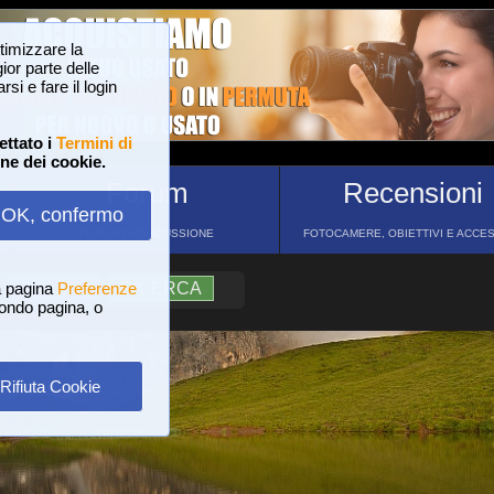
ttimizzare la
or parte delle
si e fare il login
ettato i
Termini di
one dei cookie.
Forum
Recensioni
OK, confermo
FORUM DI DISCUSSIONE
FOTOCAMERE, OBIETTIVI E ACCE
a pagina
?
AIUTO
Preferenze
RICERCA
 fondo pagina, o
Rifiuta Cookie