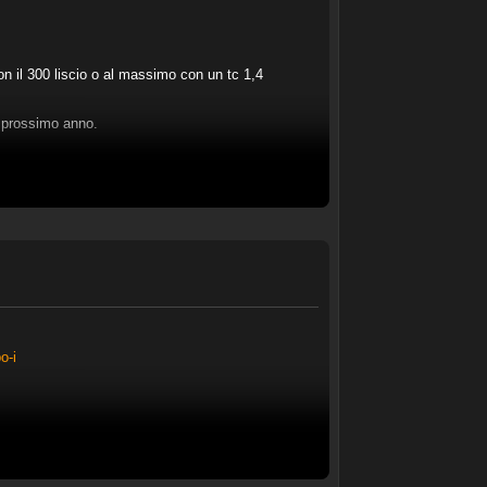
on il 300 liscio o al massimo con un tc 1,4
 prossimo anno.
o-i