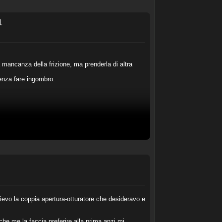
1
a mancanza della frizione, ma prenderla di altra
enza fare ingombro.
vo la coppia apertura-otturatore che desideravo e
che me la faccia preferire alla prima anzi mi