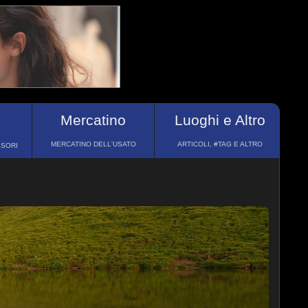
Mercatino
Luoghi e Altro
MERCATINO DELL'USATO
ARTICOLI, #TAG E ALTRO
SSORI