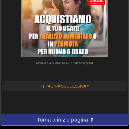
Metti la tua pubblicità su JuzaPhoto (
info
)
≡
»
|
PAGINA SUCCESSIVA
Torna a inizio pagina ⇑