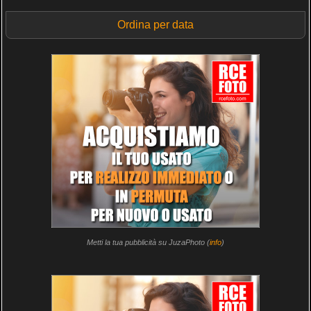
Ordina per data
Metti la tua pubblicità su JuzaPhoto (
info
)