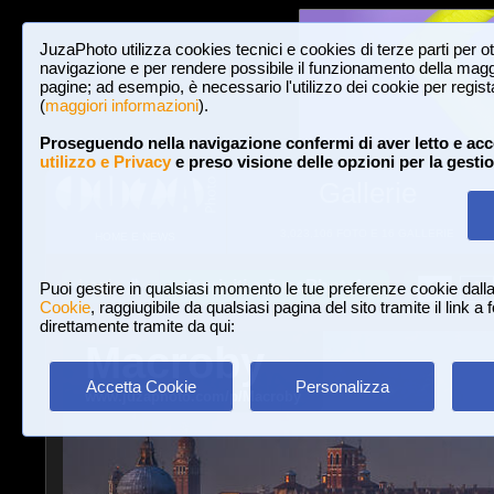
JuzaPhoto utilizza cookies tecnici e cookies di terze parti per o
navigazione e per rendere possibile il funzionamento della maggi
pagine; ad esempio, è necessario l'utilizzo dei cookie per registar
(
maggiori informazioni
).
Proseguendo nella navigazione confermi di aver letto e acc
utilizzo e Privacy
e preso visione delle opzioni per la gesti
Gallerie
3,023,106 FOTO E 16 GALLERIE
HOME E NEWS
Iscriviti a JuzaPhoto!
A
A
Login
Puoi gestire in qualsiasi momento le tue preferenze cookie dall
Cookie
, raggiugibile da qualsiasi pagina del sito tramite il link a
direttamente tramite da qui:
Macroby
Accetta Cookie
Personalizza
www.juzaphoto.com/p/Macroby