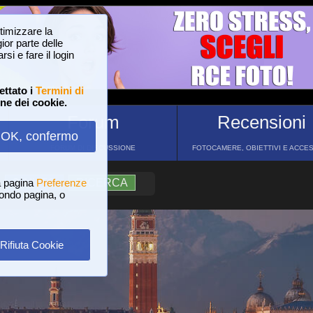
ttimizzare la
or parte delle
si e fare il login
ettato i
Termini di
one dei cookie.
Forum
Recensioni
OK, confermo
FORUM DI DISCUSSIONE
FOTOCAMERE, OBIETTIVI E ACCE
a pagina
?
AIUTO
Preferenze
RICERCA
 fondo pagina, o
Rifiuta Cookie