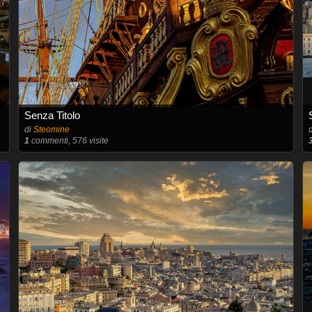
Senza Titolo
di
Steomine
1
commenti, 576 visite