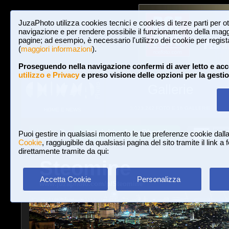
JuzaPhoto utilizza cookies tecnici e cookies di terze parti per o
navigazione e per rendere possibile il funzionamento della maggi
pagine; ad esempio, è necessario l'utilizzo dei cookie per registar
(
maggiori informazioni
).
Proseguendo nella navigazione confermi di aver letto e acc
utilizzo e Privacy
e preso visione delle opzioni per la gesti
Gallerie
3,023,242 FOTO E 16 GALLERIE
HOME E NEWS
Iscriviti a JuzaPhoto!
A
A
Login
Puoi gestire in qualsiasi momento le tue preferenze cookie dall
Cookie
, raggiugibile da qualsiasi pagina del sito tramite il link a
direttamente tramite da qui:
Steomine
Accetta Cookie
Personalizza
www.juzaphoto.com/p/Steomine