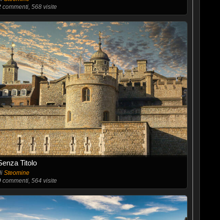
2
commenti, 568 visite
Senza Titolo
di
Steomine
0
commenti, 564 visite