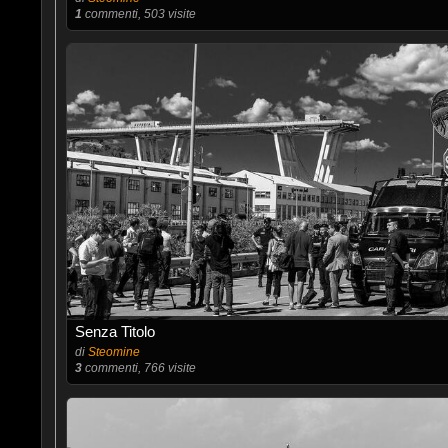
1
commenti, 503 visite
Senza Titolo
di
Steomine
3
commenti, 766 visite