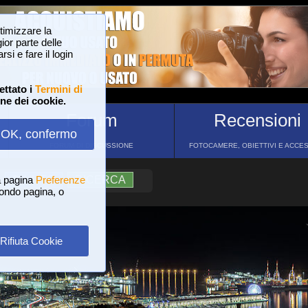
ttimizzare la
or parte delle
si e fare il login
ettato i
Termini di
one dei cookie.
Forum
Recensioni
OK, confermo
FORUM DI DISCUSSIONE
FOTOCAMERE, OBIETTIVI E ACCE
a pagina
?
AIUTO
Preferenze
RICERCA
 fondo pagina, o
Rifiuta Cookie