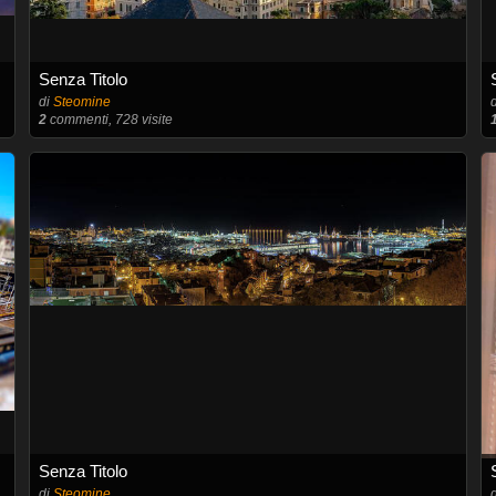
Senza Titolo
di
Steomine
2
commenti, 728 visite
Senza Titolo
di
Steomine