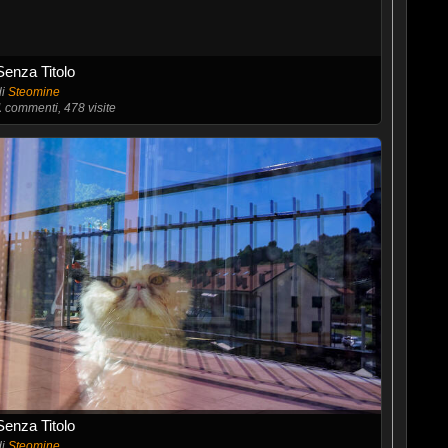
Senza Titolo
di
Steomine
1
commenti, 478 visite
Senza Titolo
di
Steomine