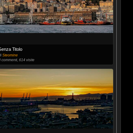
Senza Titolo
di
Steomine
3
commenti, 614 visite