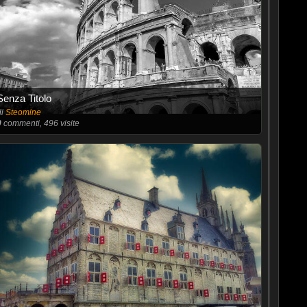
Senza Titolo
di
Steomine
0
commenti, 496 visite