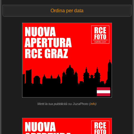
Ordina per data
Metti la tua pubblicità su JuzaPhoto (
info
)