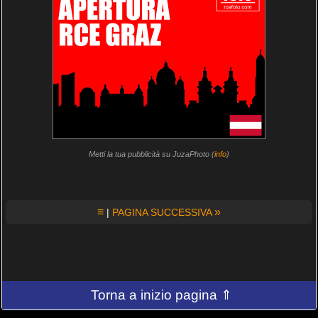
Metti la tua pubblicità su JuzaPhoto (
info
)
≡
»
|
PAGINA SUCCESSIVA
Torna a inizio pagina ⇑