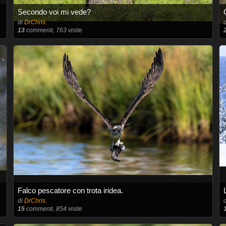
Secondo voi mi vede?
di
DrChris.
13
commenti, 763 visite
Falco pescatore con trota iridea.
di
DrChris.
15
commenti, 854 visite