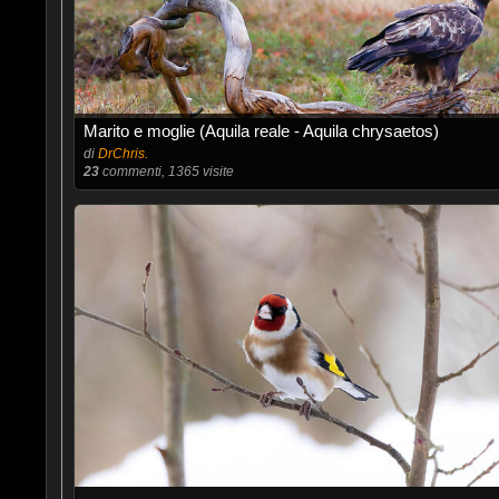
Marito e moglie (Aquila reale - Aquila chrysaetos)
di
DrChris.
23
commenti, 1365 visite