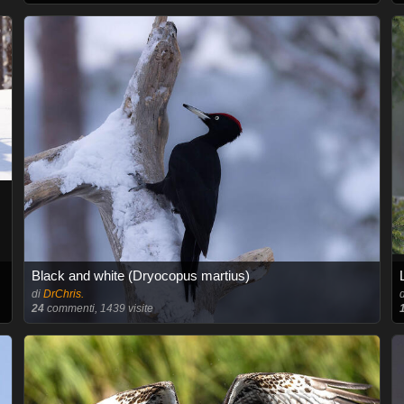
Black and white (Dryocopus martius)
di
DrChris.
24
commenti, 1439 visite