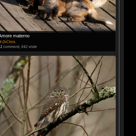
Amore materno
di
DrChris.
11
commenti, 642 visite