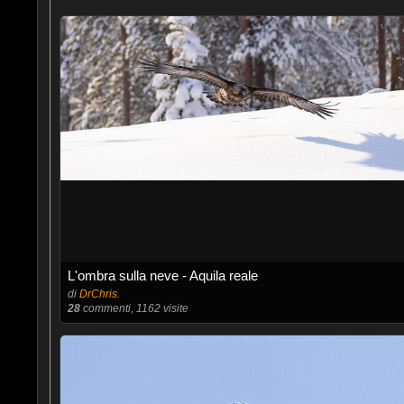
L'ombra sulla neve - Aquila reale
di
DrChris.
28
commenti, 1162 visite