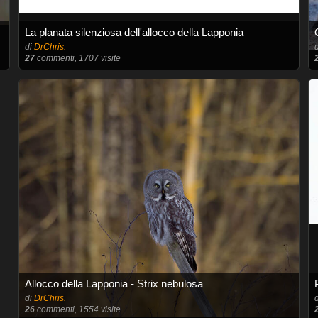
La planata silenziosa dell'allocco della Lapponia
di
DrChris.
27
commenti, 1707 visite
Allocco della Lapponia - Strix nebulosa
di
DrChris.
26
commenti, 1554 visite