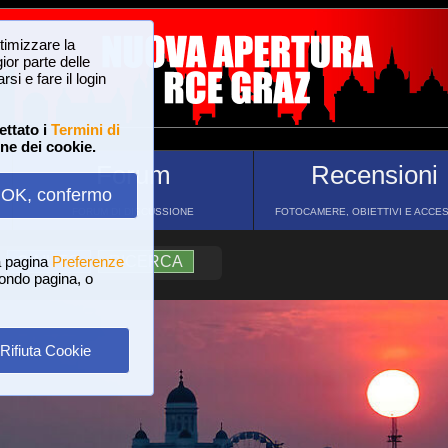
ttimizzare la
or parte delle
si e fare il login
ettato i
Termini di
one dei cookie.
Forum
Recensioni
OK, confermo
FORUM DI DISCUSSIONE
FOTOCAMERE, OBIETTIVI E ACCE
a pagina
?
AIUTO
Preferenze
RICERCA
 fondo pagina, o
Rifiuta Cookie