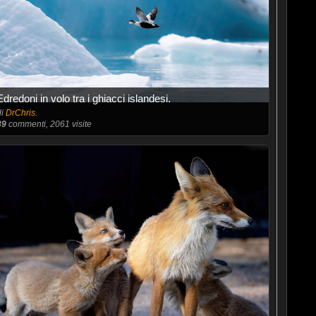
Edredoni in volo tra i ghiacci islandesi.
di
DrChris.
39
commenti, 2061 visite