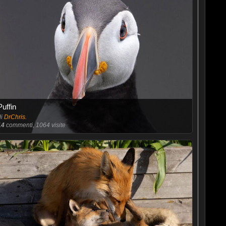
Puffin
di
DrChris.
14
commenti, 1064 visite