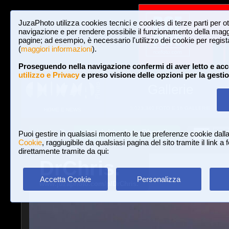
JuzaPhoto utilizza cookies tecnici e cookies di terze parti per o
navigazione e per rendere possibile il funzionamento della maggi
pagine; ad esempio, è necessario l'utilizzo dei cookie per registar
(
maggiori informazioni
).
Proseguendo nella navigazione confermi di aver letto e acc
utilizzo e Privacy
e preso visione delle opzioni per la gesti
Gallerie
3,023,340 FOTO E 16 GALLERIE
HOME E NEWS
Iscriviti a JuzaPhoto!
A
A
Login
Puoi gestire in qualsiasi momento le tue preferenze cookie dall
Cookie
, raggiugibile da qualsiasi pagina del sito tramite il link a
direttamente tramite da qui:
DrChris.
Accetta Cookie
Personalizza
www.juzaphoto.com/p/DrChris.