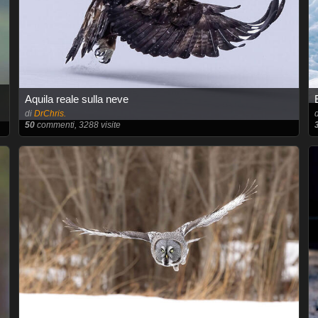
Aquila reale sulla neve
di
DrChris.
50
commenti, 3288 visite