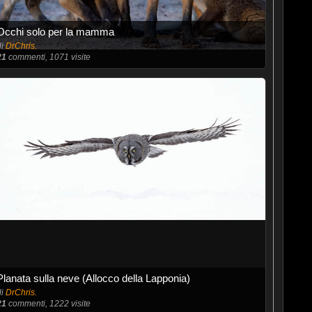
Occhi solo per la mamma
di
DrChris.
21
commenti, 1071 visite
Planata sulla neve (Allocco della Lapponia)
di
DrChris.
21
commenti, 1222 visite