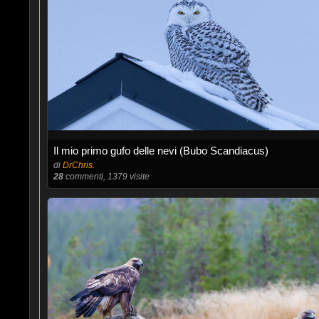
Il mio primo gufo delle nevi (Bubo Scandiacus)
di
DrChris.
28
commenti, 1379 visite