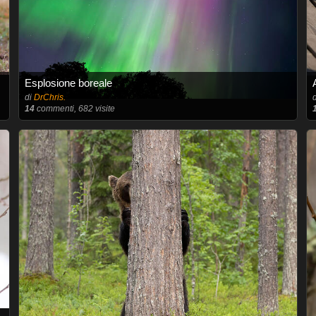
Esplosione boreale
di
DrChris.
14
commenti, 682 visite