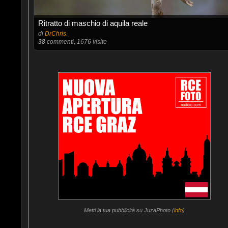
Ritratto di maschio di aquila reale
di
DrChris.
38
commenti, 1676 visite
Metti la tua pubblicità su JuzaPhoto (
info
)