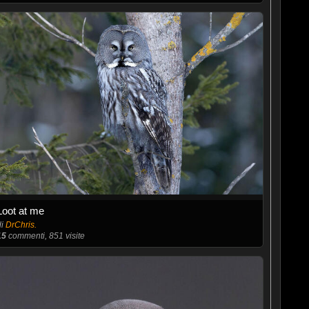
Loot at me
di
DrChris.
15
commenti, 851 visite