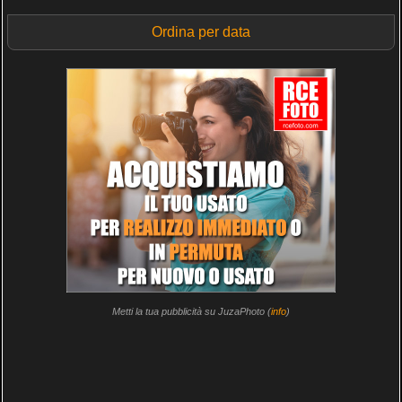
Ordina per data
Metti la tua pubblicità su JuzaPhoto (
info
)