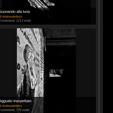
Suonando alla luna
di
Andreadefalco
3
commenti, 1213 visite
Agguato inaspettato
di
Andreadefalco
8
commenti, 779 visite