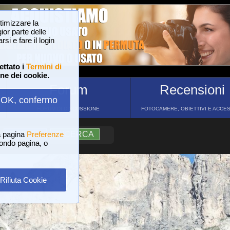
ttimizzare la
or parte delle
si e fare il login
ettato i
Termini di
one dei cookie.
Forum
Recensioni
OK, confermo
FORUM DI DISCUSSIONE
FOTOCAMERE, OBIETTIVI E ACCE
a pagina
?
AIUTO
Preferenze
RICERCA
 fondo pagina, o
Rifiuta Cookie