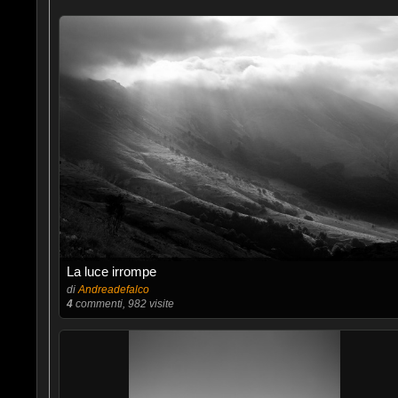
La luce irrompe
di
Andreadefalco
4
commenti, 982 visite