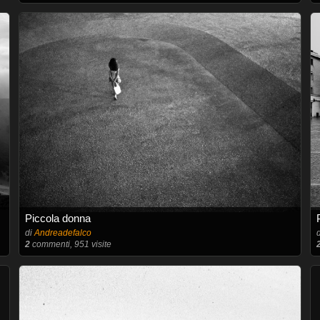
Piccola donna
di
Andreadefalco
2
commenti, 951 visite