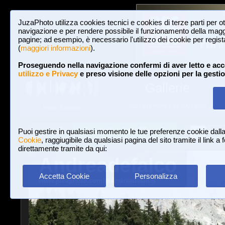
JuzaPhoto utilizza cookies tecnici e cookies di terze parti per o
navigazione e per rendere possibile il funzionamento della maggi
pagine; ad esempio, è necessario l'utilizzo dei cookie per registar
(
maggiori informazioni
).
Proseguendo nella navigazione confermi di aver letto e acc
utilizzo e Privacy
e preso visione delle opzioni per la gesti
Gallerie
3,023,242 FOTO E 16 GALLERIE
HOME E NEWS
Iscriviti a JuzaPhoto!
A
A
Login
Puoi gestire in qualsiasi momento le tue preferenze cookie dall
Cookie
, raggiugibile da qualsiasi pagina del sito tramite il link a
direttamente tramite da qui:
Andreadefalco
Accetta Cookie
Personalizza
www.juzaphoto.com/p/Andreadefalco