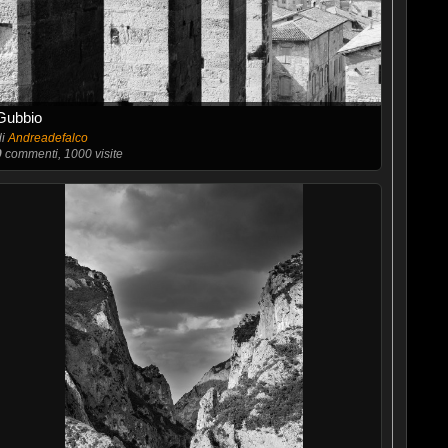
Gubbio
di
Andreadefalco
0
commenti, 1000 visite