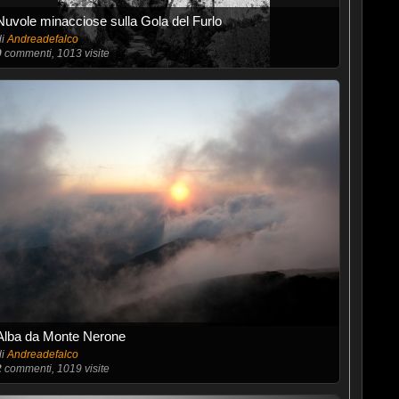
Nuvole minacciose sulla Gola del Furlo
di
Andreadefalco
0
commenti, 1013 visite
Alba da Monte Nerone
di
Andreadefalco
2
commenti, 1019 visite