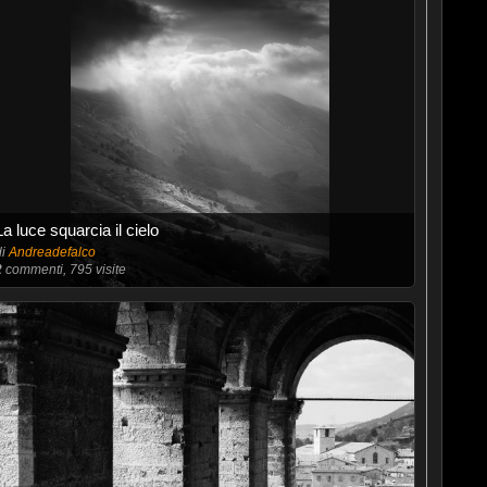
La luce squarcia il cielo
di
Andreadefalco
2
commenti, 795 visite