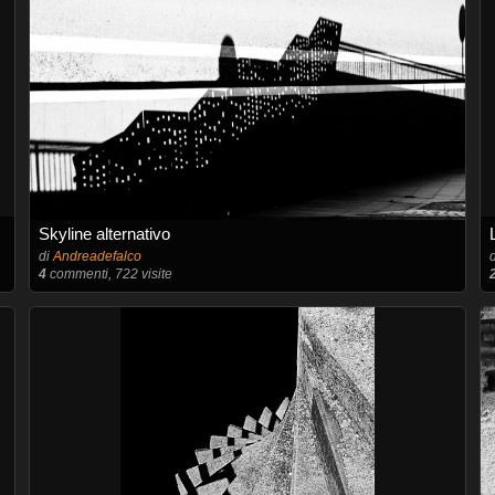
Skyline alternativo
di
Andreadefalco
4
commenti, 722 visite