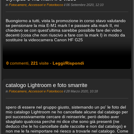
in
Fotocamere, Accessori e Fotoritocco
il 06 Settembre 2020, 12:10
Buongiorno a tutti, vista la promozione in corso stavo valutando
se pensionare la mia E-M1 mark I e passare alla mark II, mi
chiedevo se con quest'ultima sarebbe possibile fare dei video
decenti (cosa che non riuscivo a fare con la mark I) in modo da
sostituire la videocamera Canon HF G25
0
commenti,
221
visite -
Leggi/Rispondi
catalogo Lightroom e foto smarrite
in
Fotocamere, Accessori e Fotoritocco
il 28 Marzo 2020, 10:18
spero di essere nel gruppo giusto, sistemando un po' le foto del
mio catalogo Lightroom ne ho cancellate alcune dal catalogo per
poi successivamente cercare di reinserirle; però debbo aver
sbagliato qualcosa perché mi dice che sono già presenti (ne
deduco che le ho cancellate dalle raccolte e non dal catalogo) e
non me le fa reimportare né riesco a trovarle nel catalogo. Come