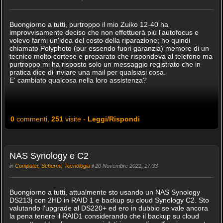
Buongiorno a tutti, purtroppo il mio Zuiko 12-40 ha
improvvisamente deciso che non effettuerà più l'autofocus e
volevo farmi un'idea del costo della riparazione; ho quindi
chiamato Polyphoto (pur essendo fuori garanzia) memore di un
tecnico molto cortese e preparato che rispondeva al telefono ma
purtroppo mi ha risposto solo un messaggio registrato che in
pratica dice di inviare una mail per qualsiasi cosa.
E' cambiato qualcosa nella loro assistenza?
0
commenti,
251
visite -
Leggi/Rispondi
NAS Synology e C2
in
Computer, Schermi, Tecnologia
il 20 Novembre 2021, 17:33
Buongiorno a tutti, attualmente sto usando un NAS Synology
DS213j con 2HD in RAID 1 e backup su cloud Synology C2. Sto
valutando l'upgrade al DS220+ ed ero in dubbio se vale ancora
la pena tenere il RAID1 considerando che il backup su cloud