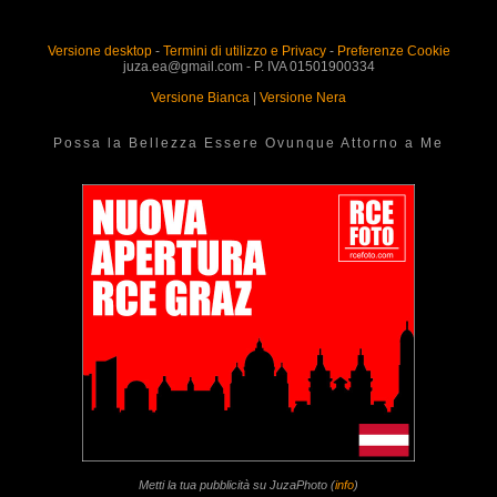
Versione desktop
-
Termini di utilizzo e Privacy
-
Preferenze Cookie
juza.ea@gmail.com - P. IVA 01501900334
Versione Bianca
|
Versione Nera
Possa la Bellezza Essere Ovunque Attorno a Me
Metti la tua pubblicità su JuzaPhoto (
info
)