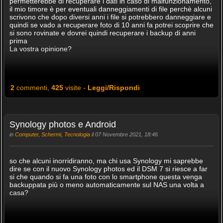
permetterebbe di recuperare i dati in caso di malfunzionamento,
il mio timore è per eventuali danneggiamenti di file perchè alcuni
scrivono che dopo diversi anni i file si potrebbero danneggiare e
quindi se vado a recuperare foto di 10 anni fa potrei scoprire che
si sono rovinate e dovrei quindi recuperare i backup di anni
prima
La vostra opinione?
2
commenti,
425
visite -
Leggi/Rispondi
Synology photos e Android
in
Computer, Schermi, Tecnologia
il 07 Novembre 2021, 18:46
so che alcuni inorridiranno, ma chi usa Synology mi saprebbe
dire se con il nuovo Synology photos ed il DSM 7 si riesce a far
si che quando si fa una foto con lo smartphone questa venga
backuppata più o meno automaticamente sul NAS una volta a
casa?