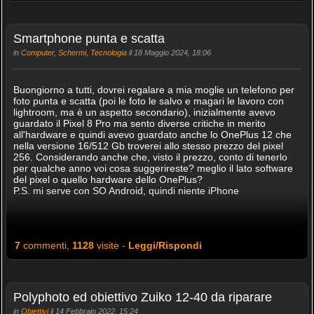
Smartphone punta e scatta
in
Computer, Schermi, Tecnologia
il 18 Maggio 2024, 18:06
Buongiorno a tutti, dovrei regalare a mia moglie un telefono per
foto punta e scatta (poi le foto le salvo e magari le lavoro con
lightroom, ma è un aspetto secondario), inizialmente avevo
guardato il Pixel 8 Pro ma sento diverse critiche in merito
all'hardware e quindi avevo guardato anche lo OnePlus 12 che
nella versione 16/512 Gb troverei allo stesso prezzo del pixel
256. Considerando anche che, visto il prezzo, conto di tenerlo
per qualche anno voi cosa suggerireste? meglio il lato software
del pixel o quello hardware dello OnePlus?
P.S. mi serve con SO Android, quindi niente iPhone
7
commenti,
1128
visite -
Leggi/Rispondi
Polyphoto ed obiettivo Zuiko 12-40 da riparare
in
Obiettivi
il 14 Febbraio 2022, 15:24