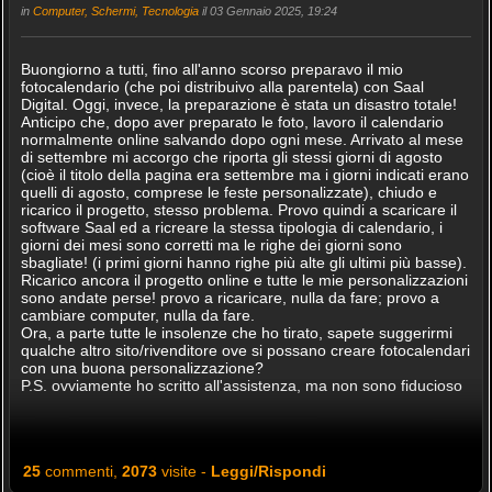
in
Computer, Schermi, Tecnologia
il 03 Gennaio 2025, 19:24
Buongiorno a tutti, fino all'anno scorso preparavo il mio
fotocalendario (che poi distribuivo alla parentela) con Saal
Digital. Oggi, invece, la preparazione è stata un disastro totale!
Anticipo che, dopo aver preparato le foto, lavoro il calendario
normalmente online salvando dopo ogni mese. Arrivato al mese
di settembre mi accorgo che riporta gli stessi giorni di agosto
(cioè il titolo della pagina era settembre ma i giorni indicati erano
quelli di agosto, comprese le feste personalizzate), chiudo e
ricarico il progetto, stesso problema. Provo quindi a scaricare il
software Saal ed a ricreare la stessa tipologia di calendario, i
giorni dei mesi sono corretti ma le righe dei giorni sono
sbagliate! (i primi giorni hanno righe più alte gli ultimi più basse).
Ricarico ancora il progetto online e tutte le mie personalizzazioni
sono andate perse! provo a ricaricare, nulla da fare; provo a
cambiare computer, nulla da fare.
Ora, a parte tutte le insolenze che ho tirato, sapete suggerirmi
qualche altro sito/rivenditore ove si possano creare fotocalendari
con una buona personalizzazione?
P.S. ovviamente ho scritto all'assistenza, ma non sono fiducioso
25
commenti,
2073
visite -
Leggi/Rispondi