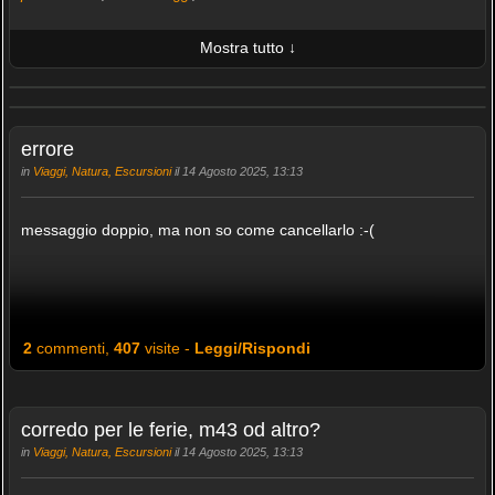
Mostra tutto ↓
ULTIME 10 FOTO PUBBLICATE
AMICI (0/100)
errore
in
Viaggi, Natura, Escursioni
il 14 Agosto 2025, 13:13
messaggio doppio, ma non so come cancellarlo :-(
2
commenti,
407
visite -
Leggi/Rispondi
corredo per le ferie, m43 od altro?
in
Viaggi, Natura, Escursioni
il 14 Agosto 2025, 13:13