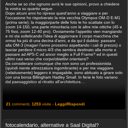
Anche se so che ognuno avrà le sue opinioni, provo a chiedere
la vostra su quanto segue:
Dopo alcuni anni ho ripreso quest'anno a viaggiare e per
l'occasione ho rispolverato la mia vecchia Olympus OM-D E-M1
(prima serie); la maggiorparte delle foto le ho scattate con lo
zoom 14-150, una parte minoritaria con le altre mie ottiche (45 e
75 fissi, zoom 12-40 pro). Ovviamente l'appetito vien mangiando
e mi sta solleticando l'idea di aggiornare il corpo macchina che
ormai ha più di una decina d'anni, e da qui il dubbio: passare
alla OM-3 (magari l'anno prossimo aspettando i cali di prezzo) o
lasciar perdere il micro 4/3 che sembra destinato alla morte e
passare ad APS-C od ancor meglio a Full Frame? ed in questi
ultimi casi verso che corpo/obiettivi orientarsi?
Da considerare comunque che non sono un professionista
(quindi niente attrezzatura ingombrante) e per me viaggiare
(relativamente) leggero è impagabile, sono abituato a girare solo
con una borsa Billingham Hadley Small. In ferie le foto variano
dal paesaggistico al ritratto all'architettura....
21
commenti,
1253
visite -
Leggi/Rispondi
fotocalendario, alternative a Saal Digital?