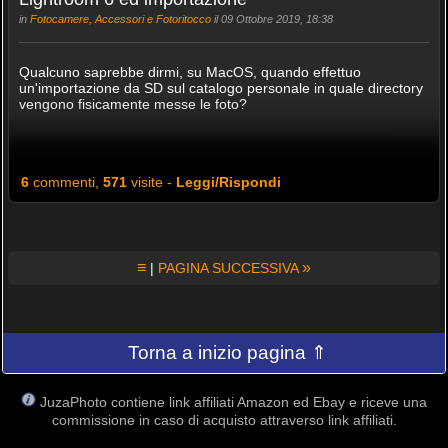
in
Fotocamere, Accessori e Fotoritocco
il 09 Ottobre 2019, 18:38
Qualcuno saprebbe dirmi, su MacOS, quando effettuo
un'importazione da SD sul catalogo personale in quale directory
vengono fisicamente messe le foto?
6
commenti,
571
visite -
Leggi/Rispondi
≡
»
|
PAGINA SUCCESSIVA
Torna a inizio pagina ⇑
JuzaPhoto contiene link affiliati Amazon ed Ebay e riceve una
commissione in caso di acquisto attraverso link affiliati.